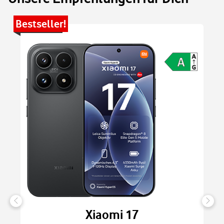
Bestseller!
Be
Xiaomi 17