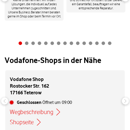
kleine Unternehmen. Wir finden
und schnell vor Ort lösen. Ist der Defekt
Lösungen, die individuell auf jedes
ein Garantiefall, beauftragen wir eine
Unternehmen zugeschnitten sind.
entsprechende Reparatur.
Unsere Business Berater:innen beraten
gerne im Shop oder beim Termin vor Ort.
Vodafone-Shops in der Nähe
Vodafone Shop
Rostocker Str. 162
17166 Teterow
Geschlossen
Öffnet um
09:00
Wegbeschreibung
Link öffnet in einem neuen Tab
Shopseite