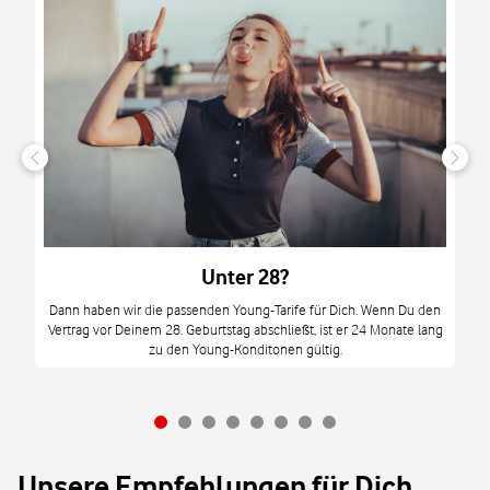
n
it
tzt
m
Unter 28?
M
Dann haben wir die passenden Young-Tarife für Dich. Wenn Du den
Vertrag vor Deinem 28. Geburtstag abschließt, ist er 24 Monate lang
mi
zu den Young-Konditonen gültig.
Unsere Empfehlungen für Dich