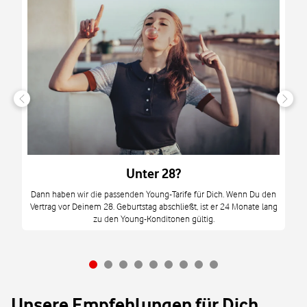
n
it
tzt
m
Unter 28?
M
Dann haben wir die passenden Young-Tarife für Dich. Wenn Du den
Vertrag vor Deinem 28. Geburtstag abschließt, ist er 24 Monate lang
mi
zu den Young-Konditonen gültig.
Unsere Empfehlungen für Dich