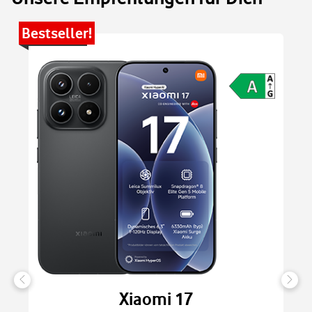
Bestseller!
Be
Xiaomi 17