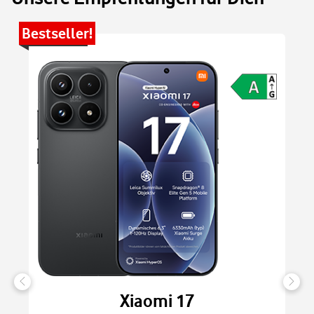
Bestseller!
Be
Xiaomi 17