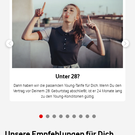
n
it
tzt
m
Unter 28?
M
Dann haben wir die passenden Young-Tarife für Dich. Wenn Du den
Vertrag vor Deinem 28. Geburtstag abschließt, ist er 24 Monate lang
mi
zu den Young-Konditonen gültig.
Unsere Empfehlungen für Dich