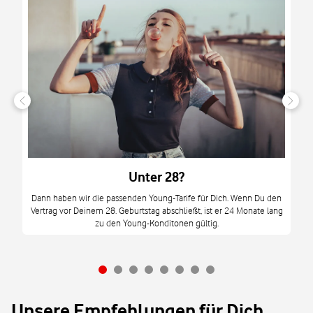
n
it
tzt
m
Unter 28?
M
Dann haben wir die passenden Young-Tarife für Dich. Wenn Du den
Vertrag vor Deinem 28. Geburtstag abschließt, ist er 24 Monate lang
mi
zu den Young-Konditonen gültig.
Unsere Empfehlungen für Dich