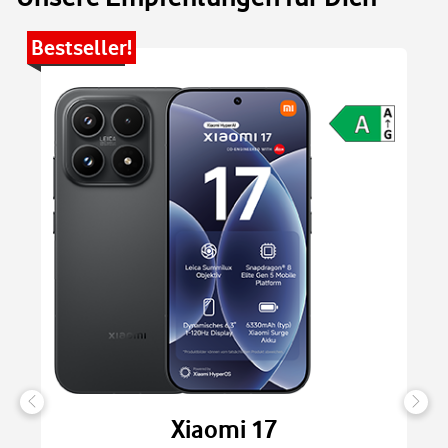
Bestseller!
Be
Xiaomi 17