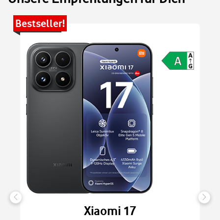
Bestseller!
Be
Xiaomi 17