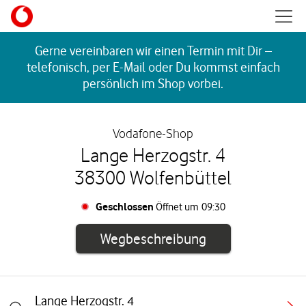
Skip to content
Mobil
Return to Nav
Gerne vereinbaren wir einen Termin mit Dir –
telefonisch, per E-Mail oder Du kommst einfach
persönlich im Shop vorbei.
Vodafone-Shop
Lange Herzogstr. 4
38300 Wolfenbüttel
Geschlossen
Öffnet um
09:30
Link öffnet in e
Wegbeschreibung
Lange Herzogstr. 4