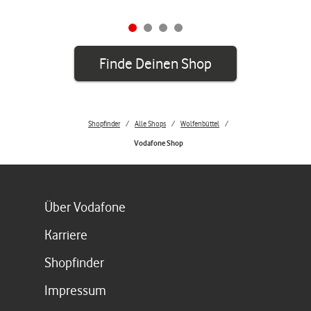
Finde Deinen Shop
Shopfinder
Alle Shops
Wolfenbüttel
Vodafone Shop
Link öffnet in einem neuen Tab
Über Vodafone
Link öffnet in einem neuen Tab
Karriere
Link öffnet in einem neuen Tab
Shopfinder
Link öffnet in einem neuen Tab
Impressum