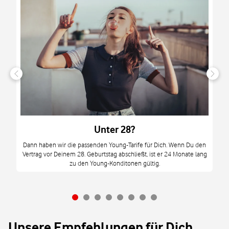
n
it
tzt
m
Unter 28?
M
Dann haben wir die passenden Young-Tarife für Dich. Wenn Du den
Vertrag vor Deinem 28. Geburtstag abschließt, ist er 24 Monate lang
mi
zu den Young-Konditonen gültig.
Unsere Empfehlungen für Dich