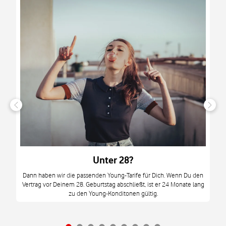
n
it
tzt
m
Unter 28?
M
Dann haben wir die passenden Young-Tarife für Dich. Wenn Du den
Vertrag vor Deinem 28. Geburtstag abschließt, ist er 24 Monate lang
mi
zu den Young-Konditonen gültig.