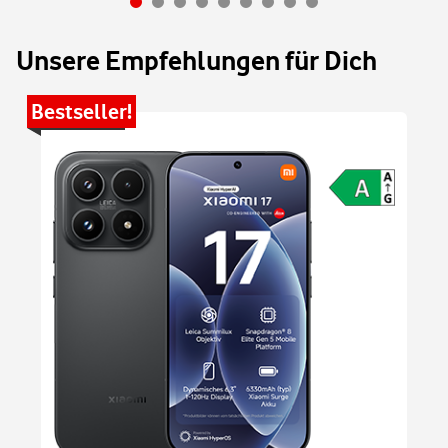
Unsere Empfehlungen für Dich
Bestseller!
Be