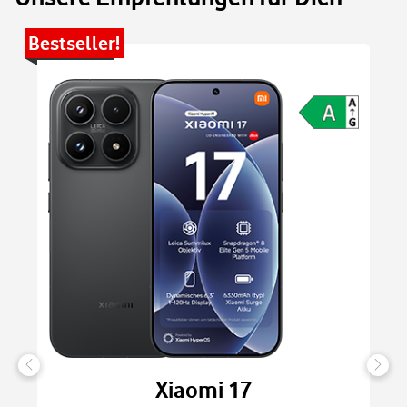
Bestseller!
Be
Xiaomi 17