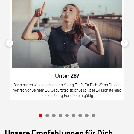
n
it
tzt
m
Unter 28?
M
Dann haben wir die passenden Young-Tarife für Dich. Wenn Du den
Vertrag vor Deinem 28. Geburtstag abschließt, ist er 24 Monate lang
mi
zu den Young-Konditonen gültig.
Unsere Empfehlungen für Dich