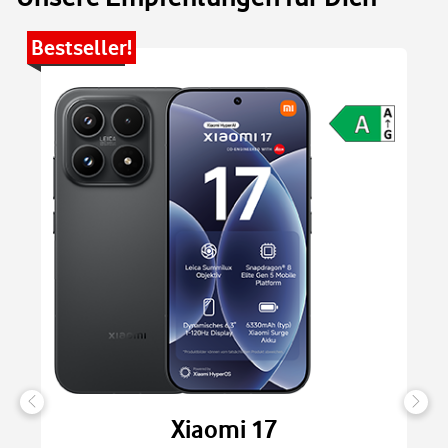
Bestseller!
Be
Xiaomi 17