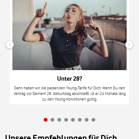
n
it
tzt
m
Unter 28?
M
Dann haben wir die passenden Young-Tarife für Dich. Wenn Du den
Vertrag vor Deinem 28. Geburtstag abschließt, ist er 24 Monate lang
mi
zu den Young-Konditonen gültig.
Unsere Empfehlungen für Dich