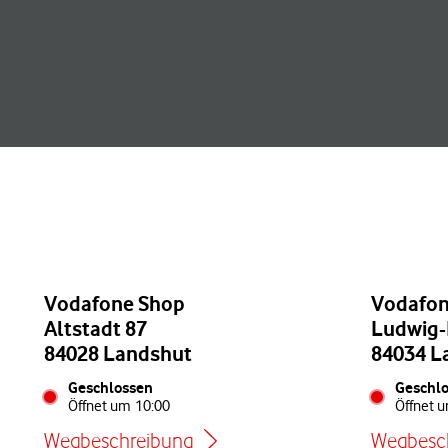
Vodafone Shop
Vodafon
Altstadt 87
Ludwig-E
84028 Landshut
84034 L
Geschlossen
Geschl
Öffnet um
10:00
Öffnet 
Wegbeschreibung
Wegbesc