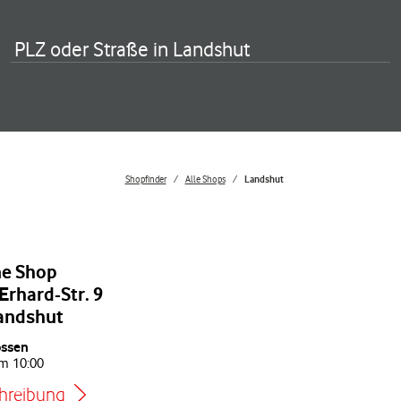
PLZ oder Straße in Landshut
Shopfinder
Alle Shops
Landshut
e Shop
rhard-Str. 9
andshut
ossen
um
10:00
hreibung