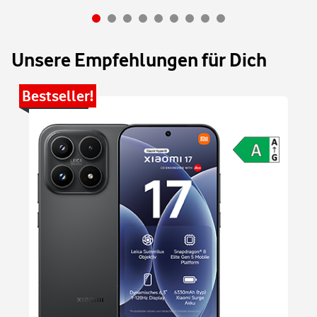
Unsere Empfehlungen für Dich
Bestseller!
Be