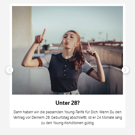
n
it
tzt
m
Unter 28?
M
Dann haben wir die passenden Young-Tarife für Dich. Wenn Du den
Vertrag vor Deinem 28. Geburtstag abschließt, ist er 24 Monate lang
mi
zu den Young-Konditonen gültig.