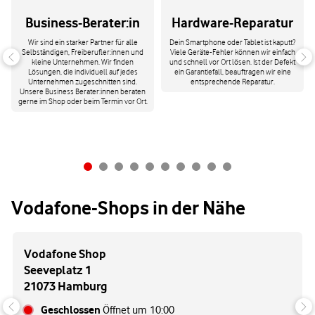
Business-Berater:in
Hardware-Reparatur
Wir sind ein starker Partner für alle
Dein Smartphone oder Tablet ist kaputt?
Selbständigen, Freiberufler:innen und
Viele Geräte-Fehler können wir einfach
kleine Unternehmen. Wir finden
und schnell vor Ort lösen. Ist der Defekt
Lösungen, die individuell auf jedes
ein Garantiefall, beauftragen wir eine
Unternehmen zugeschnitten sind.
entsprechende Reparatur.
Unsere Business Berater:innen beraten
gerne im Shop oder beim Termin vor Ort.
Vodafone-Shops in der Nähe
Vodafone Shop
Seeveplatz 1
21073 Hamburg
Geschlossen
Öffnet um
10:00