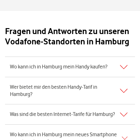
Fragen und Antworten zu unseren
Vodafone-Standorten in Hamburg
Expand or collapse answer
Wo kann ich in Hamburg mein Handy kaufen?
Expand or collapse answer
Wer bietet mir den besten Handy-Tarif in
Hamburg?
Expand or collapse answer
Was sind die besten Internet-Tarife für Hamburg?
Expand or collapse answer
Wo kann ich in Hamburg mein neues Smartphone