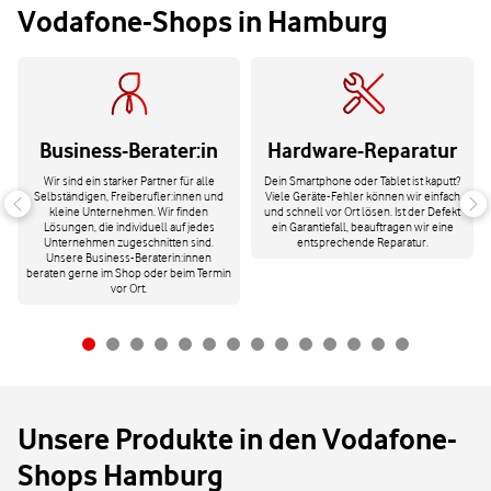
Vodafone-Shops in Hamburg
Business-Berater:in
Hardware-Reparatur
Wir sind ein starker Partner für alle
Dein Smartphone oder Tablet ist kaputt?
Selbständigen, Freiberufler:innen und
Viele Geräte-Fehler können wir einfach
kleine Unternehmen. Wir finden
und schnell vor Ort lösen. Ist der Defekt
Lösungen, die individuell auf jedes
ein Garantiefall, beauftragen wir eine
Unternehmen zugeschnitten sind.
entsprechende Reparatur.
Unsere Business-Beraterin:innen
beraten gerne im Shop oder beim Termin
vor Ort.
Unsere Produkte in den Vodafone-
Shops Hamburg