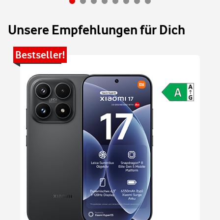
Unsere Empfehlungen für Dich
Bestseller!
Be