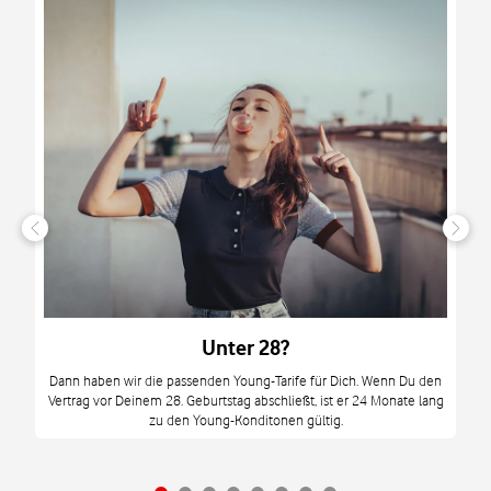
n
it
tzt
m
Unter 28?
M
Dann haben wir die passenden Young-Tarife für Dich. Wenn Du den
Vertrag vor Deinem 28. Geburtstag abschließt, ist er 24 Monate lang
mi
zu den Young-Konditonen gültig.