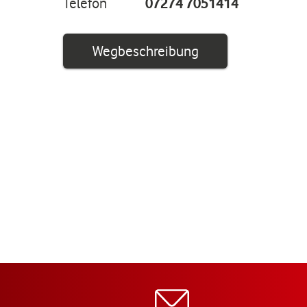
Telefon
07274 7051414
Link öffnet in ei
Wegbeschreibung