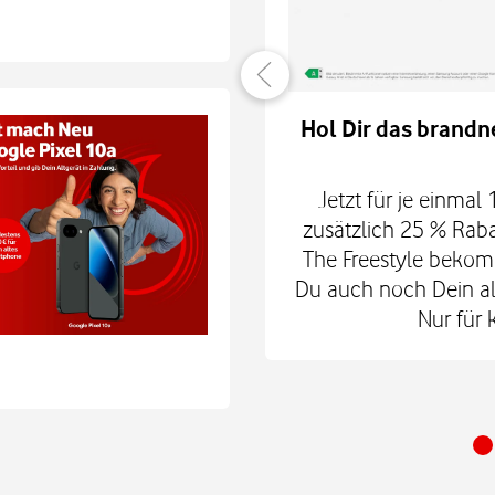
er verbunden
Hol Dir das brandn
hne Smartphone mit
6Play 2nd Gen. oder der
Jetzt für je einmal
 € zum Smart Tech M.
zusätzlich 25 % Rab
nd danach für mtl. 9,99
The Freestyle bekom
 Shop.
Du auch noch Dein alt
Nur für 