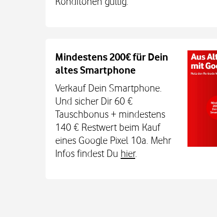
Konditonen gültig.
Auch auf dem Schulweg imm
Mindestens 200€ für Dein
altes Smartphone
Dein Kind bleibt unterwegs auch o
Sicherheit erreichbar. Mit der Xplora X
Verkauf Dein Smartphone.
TCL MT48X Smartwatch für je einmal 1
Und sicher Dir 60 €
Den Tarif gibt's jetzt 3 Monate für 0 € u
Tauschbonus + mindestens
€. Alle Infos bei uns im
140 € Restwert beim Kauf
eines Google Pixel 10a. Mehr
Infos findest Du
hier
.