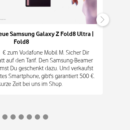
eue Samsung Galaxy Z Fold8 Ultra |
Fold8
H
 1 € zum Vodafone Mobil M. Sicher Dir
RED
att auf den Tarif. Den Samsung-Beamer
In
mst Du geschenkt dazu. Und verkaufst
Ga
es Smartphone, gibt's garantiert 500 €.
kurze Zeit bei uns im Shop.