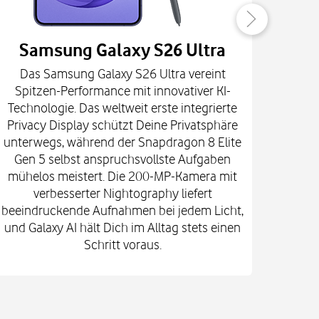
Samsung Galaxy S26 Ultra
Das Samsung Galaxy S26 Ultra vereint
Die
Spitzen-Performance mit innovativer KI-
Innova
Technologie. Das weltweit erste integrierte
fort
Privacy Display schützt Deine Privatsphäre
prof
unterwegs, während der Snapdragon 8 Elite
spekt
Gen 5 selbst anspruchsvollste Aufgaben
mi
mühelos meistert. Die 200-MP-Kamera mit
Kam
verbesserter Nightography liefert
e
beeindruckende Aufnahmen bei jedem Licht,
Vid
und Galaxy AI hält Dich im Alltag stets einen
Gehä
Schritt voraus.