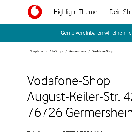
Skip to content
Highlight Themen
Dein Sh
Return to Nav
Gerne vereinbaren wir einen Te
Shopfinder
Alle Shops
Germersheim
Vodafone Shop
Vodafone-Shop
August-Keiler-Str. 
76726 Germershei