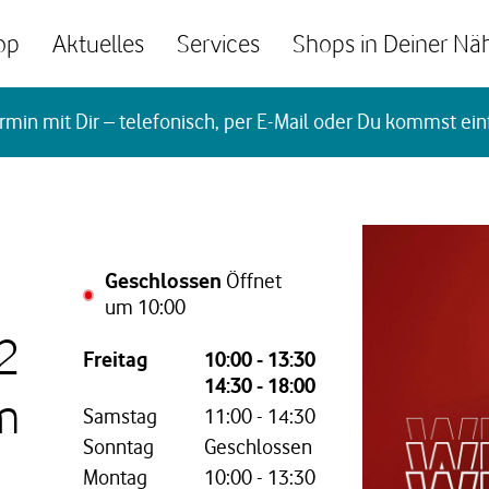
op
Aktuelles
Services
Shops in Deiner Nä
rmin mit Dir – telefonisch, per E-Mail oder Du kommst ein
Geschlossen
Öffnet
um
10:00
42
Wochentag,
Öffnungszeiten
Freitag
10:00
-
13:30
14:30
-
18:00
m
Samstag
11:00
-
14:30
Sonntag
Geschlossen
Montag
10:00
-
13:30