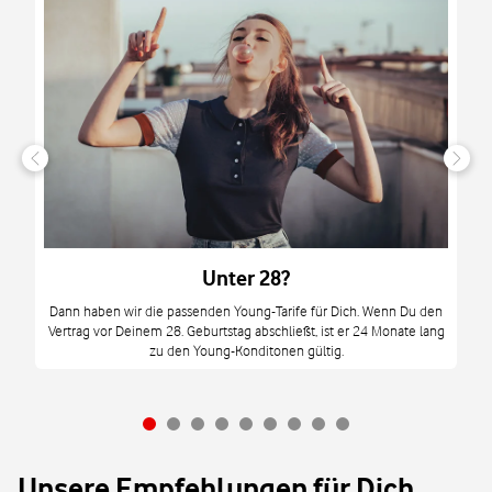
n
it
tzt
m
Unter 28?
M
Dann haben wir die passenden Young-Tarife für Dich. Wenn Du den
Vertrag vor Deinem 28. Geburtstag abschließt, ist er 24 Monate lang
mi
zu den Young-Konditonen gültig.
Unsere Empfehlungen für Dich