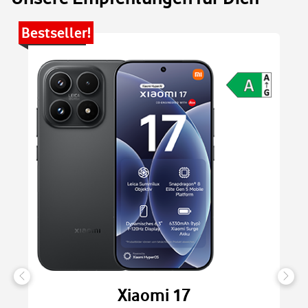
Bestseller!
Be
Xiaomi 17