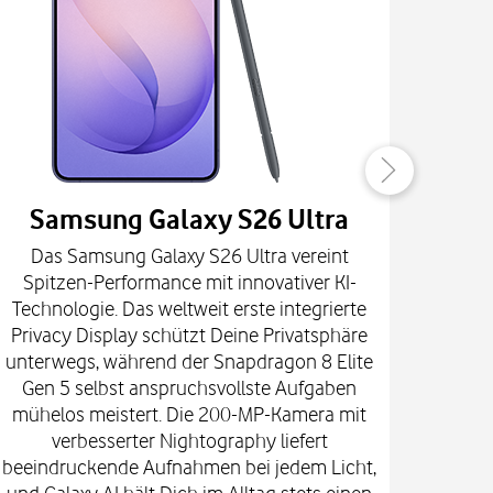
Samsung Galaxy S26 Ultra
Das Samsung Galaxy S26 Ultra vereint
Die
Spitzen-Performance mit innovativer KI-
Innova
Technologie. Das weltweit erste integrierte
fort
Privacy Display schützt Deine Privatsphäre
prof
unterwegs, während der Snapdragon 8 Elite
spekt
Gen 5 selbst anspruchsvollste Aufgaben
mi
mühelos meistert. Die 200-MP-Kamera mit
Kam
verbesserter Nightography liefert
e
beeindruckende Aufnahmen bei jedem Licht,
Vid
und Galaxy AI hält Dich im Alltag stets einen
Gehä