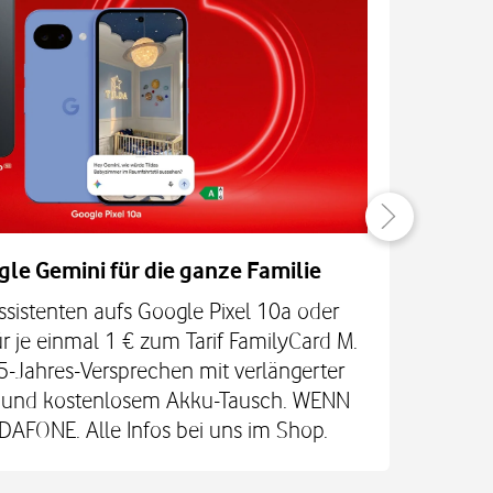
gle Gemini für die ganze Familie
ssistenten aufs Google Pixel 10a oder
Las
r je einmal 1 € zum Tarif FamilyCard M.
5-Jahres-Versprechen mit verlängerter
re und kostenlosem Akku-Tausch. WENN
Vod
FONE. Alle Infos bei uns im Shop.