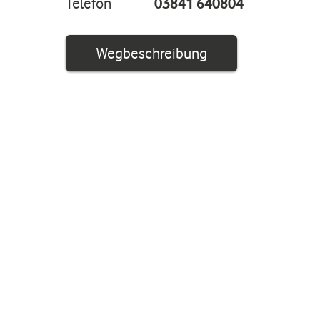
Telefon
03841 640804
Link öffnet in ei
Wegbeschreibung