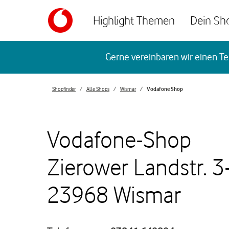
Skip to content
Highlight Themen
Dein Sh
Return to Nav
Gerne vereinbaren wir einen Te
Shopfinder
Alle Shops
Wismar
Vodafone Shop
Vodafone-Shop
Zierower Landstr. 3
23968 Wismar