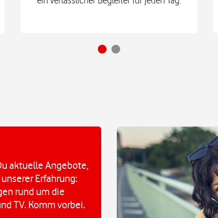
u aktuelle Angebote,
 unserer Erfahrung:
agen rund um die
und TV. Komm vorbei.