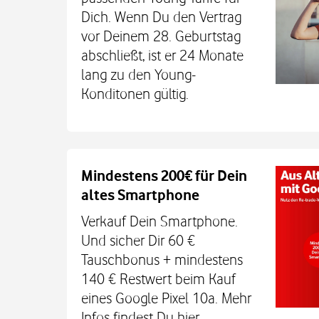
Dich. Wenn Du den Vertrag
vor Deinem 28. Geburtstag
abschließt, ist er 24 Monate
lang zu den Young-
Konditonen gültig.
Auch auf dem Schulweg imm
Mindestens 200€ für Dein
altes Smartphone
Dein Kind bleibt unterwegs auch o
Sicherheit erreichbar. Mit der Xplora X
Verkauf Dein Smartphone.
TCL MT48X Smartwatch für je einmal 1
Und sicher Dir 60 €
Den Tarif gibt's jetzt 3 Monate für 0 € u
Tauschbonus + mindestens
€. Alle Infos bei uns im
140 € Restwert beim Kauf
eines Google Pixel 10a. Mehr
Infos findest Du
hier
.