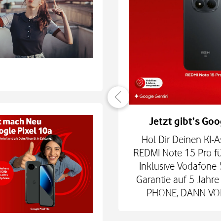
er verbunden
Jetzt gibt‘s Goo
hne Smartphone mit
Hol Dir Deinen KI-A
6Play 2nd Gen. oder der
REDMI Note 15 Pro fü
 € zum Smart Tech M.
Inklusive Vodafone-
nd danach für mtl. 9,99
Garantie auf 5 Jah
 Shop.
PHONE, DANN VODA