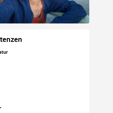
tenzen
atur
r