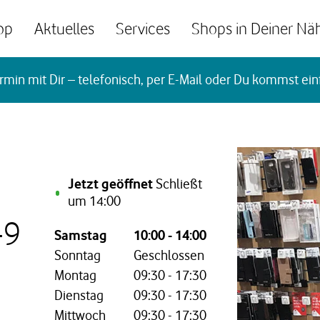
op
Aktuelles
Services
Shops in Deiner Nä
rmin mit Dir – telefonisch, per E-Mail oder Du kommst ein
Jetzt geöffnet
Schließt
um
14:00
-9
Wochentag,
Öffnungszeiten
Samstag
10:00
-
14:00
Sonntag
Geschlossen
Montag
09:30
-
17:30
Dienstag
09:30
-
17:30
Mittwoch
09:30
-
17:30