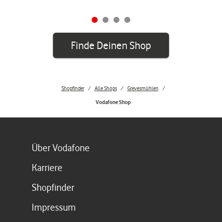
Finde Deinen Shop
Shopfinder
Alle Shops
Grevesmühlen
Vodafone Shop
Link öffnet in einem neuen Tab
Über Vodafone
Link öffnet in einem neuen Tab
Karriere
Link öffnet in einem neuen Tab
Shopfinder
Link öffnet in einem neuen Tab
Impressum