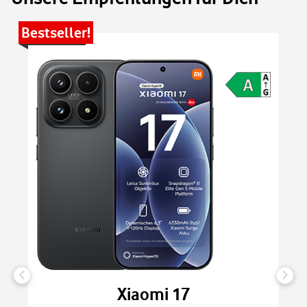
Bestseller!
Be
Xiaomi 17