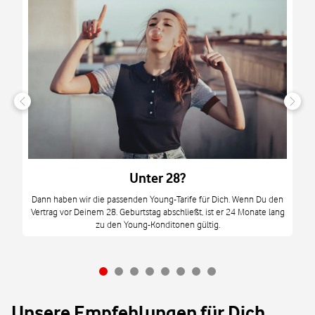
n
it
tzt
m
Unter 28?
M
Dann haben wir die passenden Young-Tarife für Dich. Wenn Du den
Vertrag vor Deinem 28. Geburtstag abschließt, ist er 24 Monate lang
mi
zu den Young-Konditonen gültig.
Unsere Empfehlungen für Dich