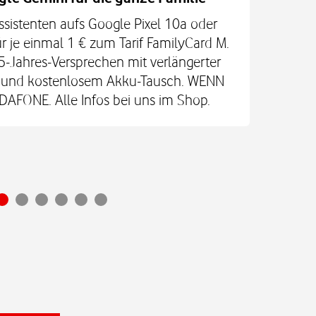
ssistenten aufs Google Pixel 10a oder
Jetz
r je einmal 1 € zum Tarif FamilyCard M.
5-Jahres-Versprechen mit verlängerter
An
re und kostenlosem Akku-Tausch. WENN
Glas
FONE. Alle Infos bei uns im Shop.
Ultr