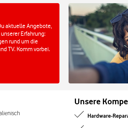
u aktuelle Angebote,
 unserer Erfahrung:
agen rund um die
und TV. Komm vorbei.
Unsere Kompe
alienisch
Hardware-Repar