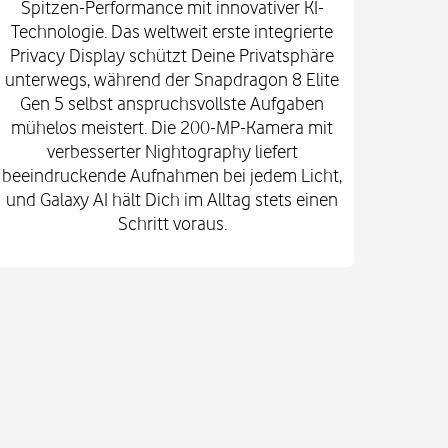
Spitzen-Performance mit innovativer KI-
Innova
Technologie. Das weltweit erste integrierte
fort
Privacy Display schützt Deine Privatsphäre
prof
unterwegs, während der Snapdragon 8 Elite
spekt
Gen 5 selbst anspruchsvollste Aufgaben
mi
mühelos meistert. Die 200-MP-Kamera mit
Kam
verbesserter Nightography liefert
e
beeindruckende Aufnahmen bei jedem Licht,
Vid
und Galaxy AI hält Dich im Alltag stets einen
Gehä
Schritt voraus.