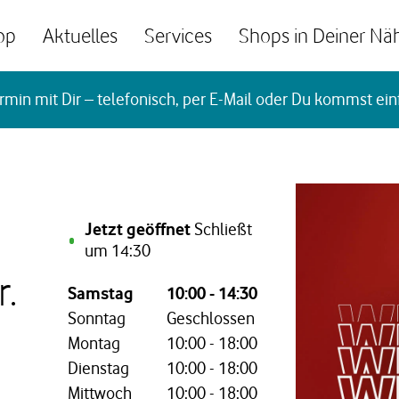
op
Aktuelles
Services
Shops in Deiner Nä
rmin mit Dir – telefonisch, per E-Mail oder Du kommst ein
Jetzt geöffnet
Schließt
um
14:30
r.
Wochentag,
Öffnungszeiten
Samstag
10:00
-
14:30
Sonntag
Geschlossen
Montag
10:00
-
18:00
Dienstag
10:00
-
18:00
Mittwoch
10:00
-
18:00