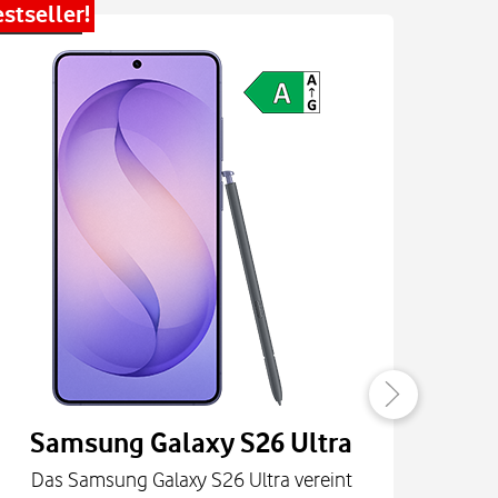
stseller!
Bestsel
Samsung Galaxy S26 Ultra
Das Samsung Galaxy S26 Ultra vereint
Die