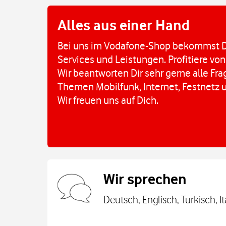
Alles aus einer Hand
Bei uns im Vodafone-Shop bekommst D
Services und Leistungen. Profitiere von
Wir beantworten Dir sehr gerne alle Fr
Themen Mobilfunk, Internet, Festnetz 
Wir freuen uns auf Dich.
Wir sprechen
Deutsch, Englisch, Türkisch, It