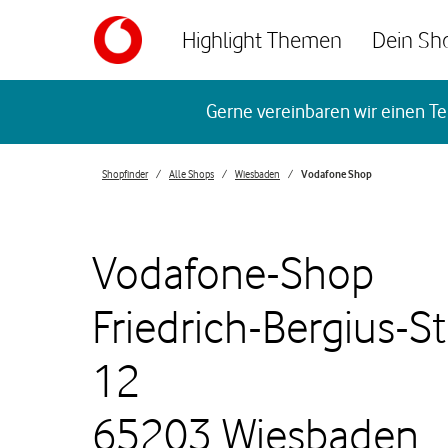
Skip to content
Highlight Themen
Dein Sh
Return to Nav
Gerne vereinbaren wir einen Te
Shopfinder
Alle Shops
Wiesbaden
Vodafone Shop
Vodafone-Shop
Friedrich-Bergius-St
12
65203 Wiesbaden