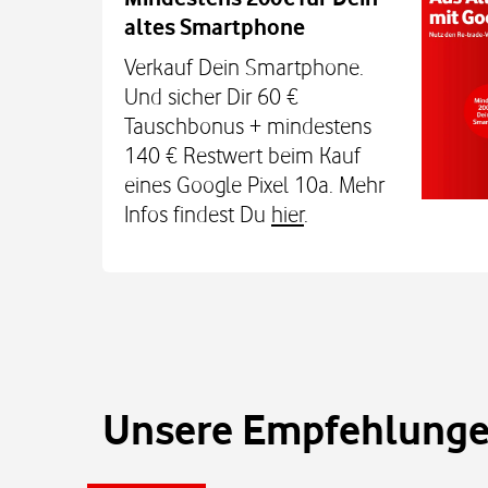
altes Smartphone
Dein Kind bleibt unterwegs auch o
Sicherheit erreichbar. Mit der Xplora X
Verkauf Dein Smartphone.
TCL MT48X Smartwatch für je einmal 1
Und sicher Dir 60 €
Den Tarif gibt's jetzt 3 Monate für 0 € u
Tauschbonus + mindestens
€. Alle Infos bei uns im
140 € Restwert beim Kauf
eines Google Pixel 10a. Mehr
Infos findest Du
hier
.
Unsere Empfehlungen