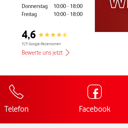
Donnerstag
10:00
-
18:00
Freitag
10:00
-
18:00
4,6
Rating 4.6
nem neuen Tab
323 Google-Rezensionen
Bewerte uns jetzt
Zur Wegbeschreibun
Telefon
Facebook