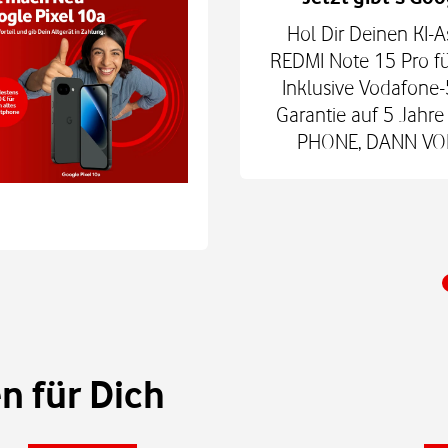
hne Smartphone mit
Hol Dir Deinen KI-A
6Play 2nd Gen. oder der
REDMI Note 15 Pro fü
 € zum Smart Tech M.
Inklusive Vodafone-
nd danach für mtl. 9,99
Garantie auf 5 Jah
 Shop.
PHONE, DANN VODA
 für Dich