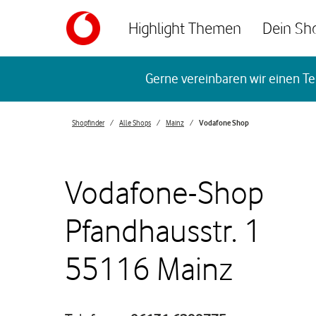
Skip to content
Highlight Themen
Dein Sh
Return to Nav
Gerne vereinbaren wir einen Te
Shopfinder
Alle Shops
Mainz
Vodafone Shop
Vodafone-Shop
Pfandhausstr. 1
55116 Mainz