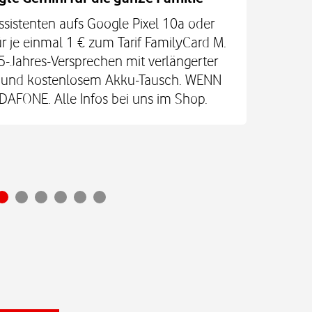
ssistenten aufs Google Pixel 10a oder
Jetz
r je einmal 1 € zum Tarif FamilyCard M.
5-Jahres-Versprechen mit verlängerter
An
re und kostenlosem Akku-Tausch. WENN
Glas
FONE. Alle Infos bei uns im Shop.
Ultr