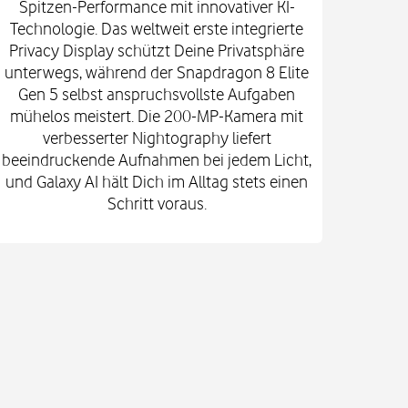
Spitzen-Performance mit innovativer KI-
Innova
Technologie. Das weltweit erste integrierte
fort
Privacy Display schützt Deine Privatsphäre
prof
unterwegs, während der Snapdragon 8 Elite
spekt
Gen 5 selbst anspruchsvollste Aufgaben
mi
mühelos meistert. Die 200-MP-Kamera mit
Kam
verbesserter Nightography liefert
e
beeindruckende Aufnahmen bei jedem Licht,
Vid
und Galaxy AI hält Dich im Alltag stets einen
Gehä
Schritt voraus.