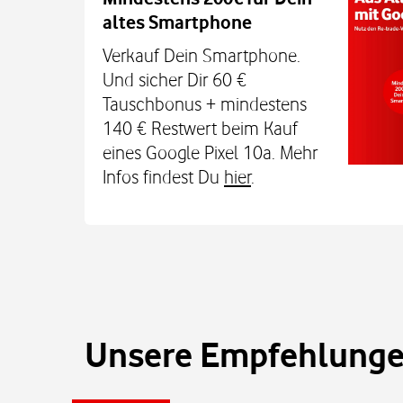
altes Smartphone
Dein Kind bleibt unterwegs auch o
Sicherheit erreichbar. Mit der Xplora X
Verkauf Dein Smartphone.
TCL MT48X Smartwatch für je einmal 1
Und sicher Dir 60 €
Den Tarif gibt's jetzt 3 Monate für 0 € u
Tauschbonus + mindestens
€. Alle Infos bei uns im
140 € Restwert beim Kauf
eines Google Pixel 10a. Mehr
Infos findest Du
hier
.
Unsere Empfehlungen