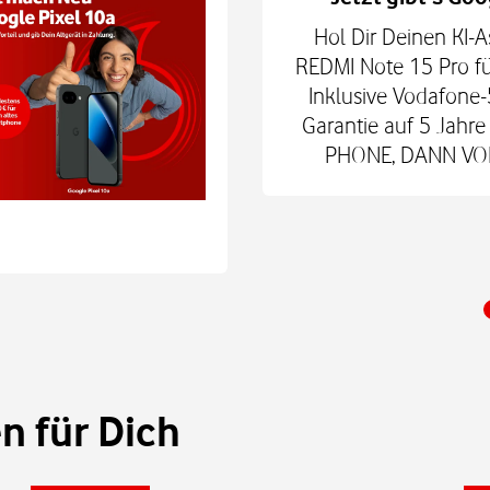
hne Smartphone mit
Hol Dir Deinen KI-A
6Play 2nd Gen. oder der
REDMI Note 15 Pro fü
 € zum Smart Tech M.
Inklusive Vodafone-
nd danach für mtl. 9,99
Garantie auf 5 Jah
 Shop.
PHONE, DANN VODA
 für Dich