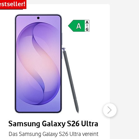
stseller!
Bestsel
Samsung Galaxy S26 Ultra
Das Samsung Galaxy S26 Ultra vereint
Die