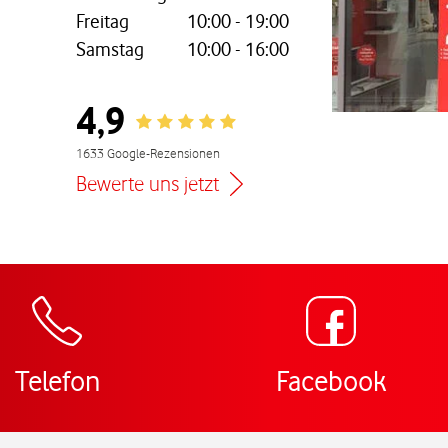
Freitag
10:00
-
19:00
Samstag
10:00
-
16:00
nem neuen Tab
4,9
Rating 4.9
1633 Google-Rezensionen
Bewerte uns jetzt
Zur Wegbeschreibun
Telefon
Facebook