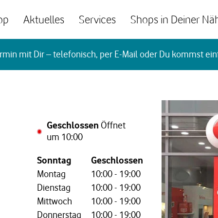
op
Aktuelles
Services
Shops in Deiner Nä
rmin mit Dir – telefonisch, per E-Mail oder Du kommst ein
Geschlossen
Öffnet
um
10:00
Wochentag,
Öffnungszeiten
Sonntag
Geschlossen
Montag
10:00
-
19:00
Dienstag
10:00
-
19:00
Mittwoch
10:00
-
19:00
Donnerstag
10:00
-
19:00