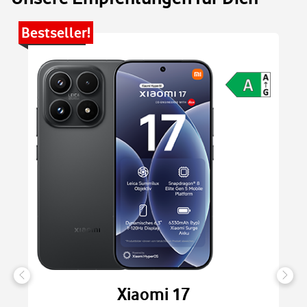
Bestseller!
Be
Xiaomi 17