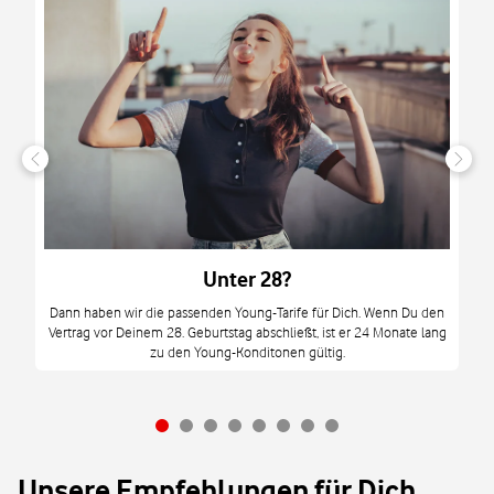
n
it
tzt
m
Unter 28?
M
Dann haben wir die passenden Young-Tarife für Dich. Wenn Du den
Vertrag vor Deinem 28. Geburtstag abschließt, ist er 24 Monate lang
mi
zu den Young-Konditonen gültig.
Unsere Empfehlungen für Dich