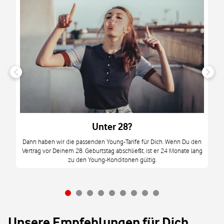
n
it
tzt
m
Unter 28?
M
Dann haben wir die passenden Young-Tarife für Dich. Wenn Du den
Vertrag vor Deinem 28. Geburtstag abschließt, ist er 24 Monate lang
mi
zu den Young-Konditonen gültig.
Unsere Empfehlungen für Dich