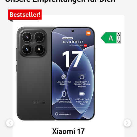
Bestseller!
Be
Xiaomi 17