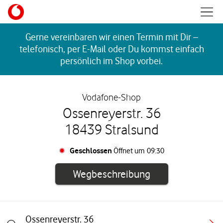
Skip to content
Mobil
Return to Nav
Gerne vereinbaren wir einen Termin mit Dir –
telefonisch, per E-Mail oder Du kommst einfach
persönlich im Shop vorbei.
Vodafone-Shop
Ossenreyerstr. 36
18439 Stralsund
Geschlossen
Öffnet um
09:30
Link öffnet in e
Wegbeschreibung
Ossenreyerstr. 36