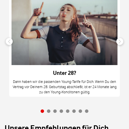
n
it
tzt
m
Unter 28?
M
Dann haben wir die passenden Young-Tarife für Dich. Wenn Du den
Vertrag vor Deinem 28. Geburtstag abschließt, ist er 24 Monate lang
mi
zu den Young-Konditonen gültig.
Unsere Empfehlungen für Dich