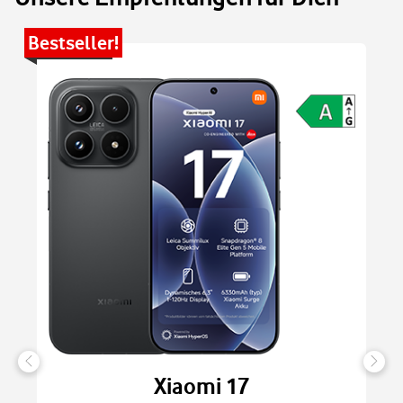
Bestseller!
Be
Xiaomi 17