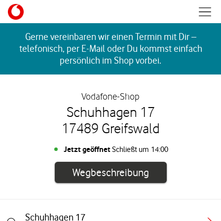
Skip to content
Mobil
Return to Nav
Gerne vereinbaren wir einen Termin mit Dir –
telefonisch, per E-Mail oder Du kommst einfach
persönlich im Shop vorbei.
Vodafone-Shop
Schuhhagen 17
17489 Greifswald
Jetzt geöffnet
Schließt um
14:00
Link öffnet in e
Wegbeschreibung
Schuhhagen 17