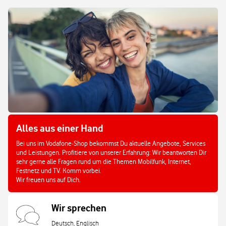
Alles aus einer Hand
Bei uns im Vodafone-Shop bekommst Du aktuelle Angebote, Services
und Leistungen. Profitiere von unserer Erfahrung: Wir beantworten Dir
sehr gerne alle Fragen rund um die Themen Mobilfunk, Internet,
Festnetz und TV. Komm vorbei.
Wir freuen uns auf Dich.
Wir sprechen
Deutsch, Englisch