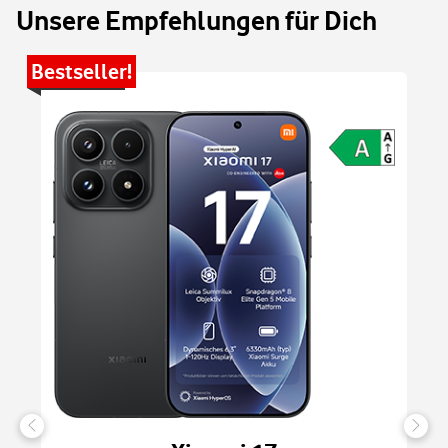
Unsere Empfehlungen für Dich
Bestseller!
Be