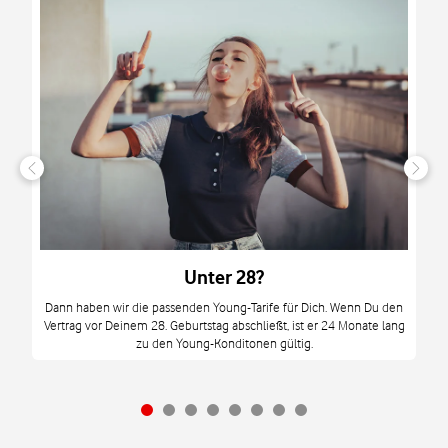
n
it
tzt
m
Unter 28?
M
Dann haben wir die passenden Young-Tarife für Dich. Wenn Du den
Vertrag vor Deinem 28. Geburtstag abschließt, ist er 24 Monate lang
mi
zu den Young-Konditonen gültig.