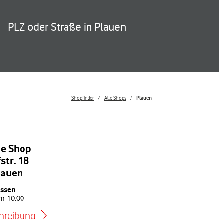
PLZ oder Straße in Plauen
Shopfinder
Alle Shops
Plauen
e Shop
str. 18
lauen
ossen
um
10:00
hreibung