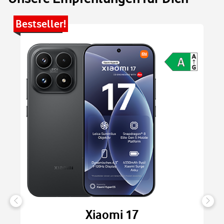
Bestseller!
Be
Xiaomi 17