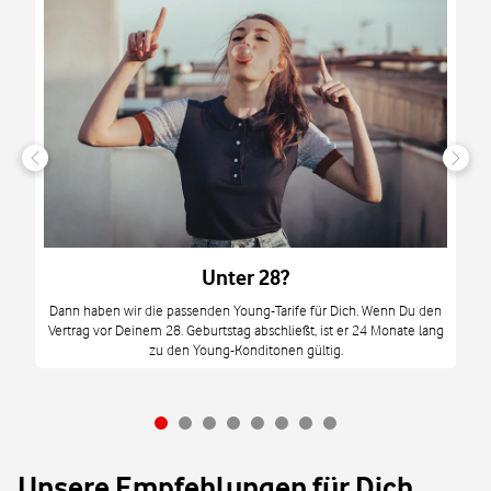
n
it
tzt
m
Unter 28?
M
Dann haben wir die passenden Young-Tarife für Dich. Wenn Du den
Vertrag vor Deinem 28. Geburtstag abschließt, ist er 24 Monate lang
mi
zu den Young-Konditonen gültig.
Unsere Empfehlungen für Dich