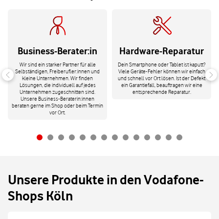
Business-Berater:in
Hardware-Reparatur
Wir sind ein starker Partner für alle
Dein Smartphone oder Tablet ist kaputt?
Selbständigen, Freiberufler:innen und
Viele Geräte-Fehler können wir einfach
kleine Unternehmen. Wir finden
und schnell vor Ort lösen. Ist der Defekt
Lösungen, die individuell auf jedes
ein Garantiefall, beauftragen wir eine
Unternehmen zugeschnitten sind.
entsprechende Reparatur.
Unsere Business-Beraterin:innen
beraten gerne im Shop oder beim Termin
vor Ort.
Unsere Produkte in den Vodafone-
Shops Köln