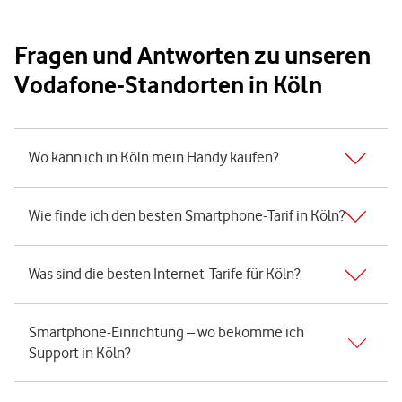
Fragen und Antworten zu unseren
Vodafone-Standorten in Köln
Expand or collapse answer
Wo kann ich in Köln mein Handy kaufen?
Expand or collapse answer
Wie finde ich den besten Smartphone-Tarif in Köln?
Expand or collapse answer
Was sind die besten Internet-Tarife für Köln?
Expand or collapse answer
Smartphone-Einrichtung – wo bekomme ich
Support in Köln?