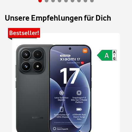
Unsere Empfehlungen für Dich
Bestseller!
Be