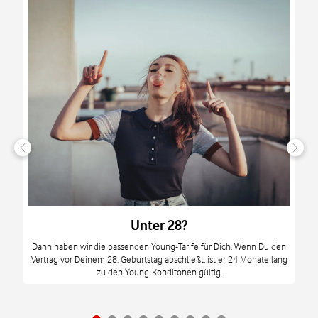
n
it
tzt
m
Unter 28?
M
Dann haben wir die passenden Young-Tarife für Dich. Wenn Du den
Vertrag vor Deinem 28. Geburtstag abschließt, ist er 24 Monate lang
mi
zu den Young-Konditonen gültig.