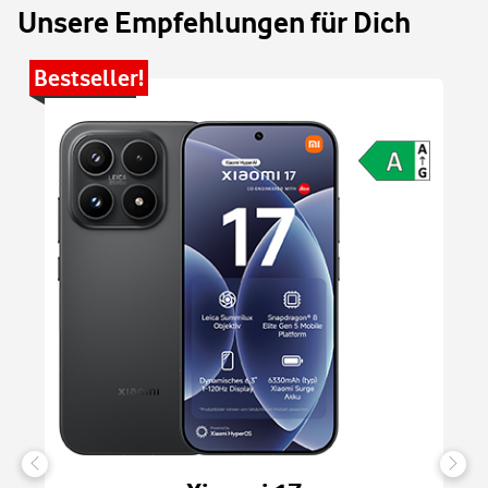
Unsere Empfehlungen für Dich
Bestseller!
Be