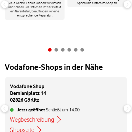
Viele Geräte-Fehler können wir einfach
Sprich uns einfach im Shop an.
und schnell vor Ort lösen. Ist der Defekt
ein Garantiefall, beauftragen wir eine
entsprechende Reparatur.
Vodafone-Shops in der Nähe
Vodafone Shop
Demianiplatz 14
02826 Görlitz
Jetzt geöffnet
Schließt um
14:00
Wegbeschreibung
Link öffnet in einem neuen Tab
Shopseite