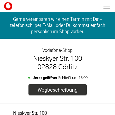
Skip to content
Mobil
Return to Nav
Gerne vereinbaren wir einen Termin mit Dir –
telefonisch, per E-Mail oder Du kommst einfach
persönlich im Shop vorbei.
Vodafone-Shop
Nieskyer Str. 100
02828 Görlitz
Jetzt geöffnet
Schließt um
16:00
Link öffnet in e
Wegbeschreibung
Nieskyer Str. 100