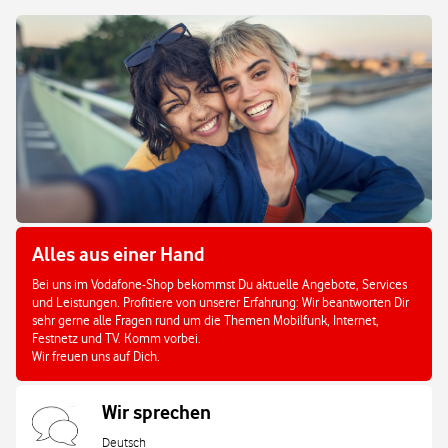
Alles aus einer Hand
Bei uns im Vodafone-Shop bekommst Du aktuelle Angebote, Services
und Leistungen. Profitiere von unserer Erfahrung: Wir beantworten Dir
sehr gerne alle Fragen rund um die Themen Mobilfunk, Internet,
Festnetz und TV. Komm vorbei.
Wir freuen uns auf Dich.
Wir sprechen
Deutsch