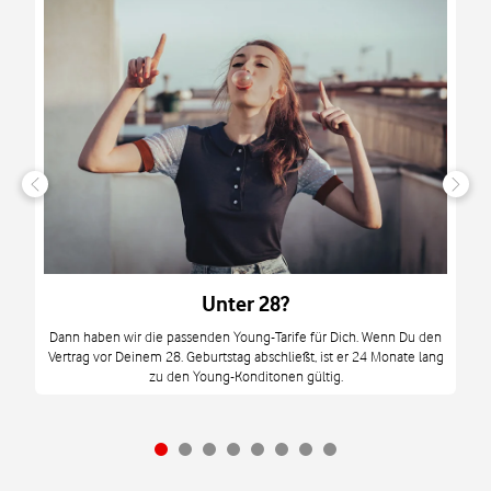
n
it
tzt
m
Unter 28?
M
Dann haben wir die passenden Young-Tarife für Dich. Wenn Du den
Vertrag vor Deinem 28. Geburtstag abschließt, ist er 24 Monate lang
mi
zu den Young-Konditonen gültig.