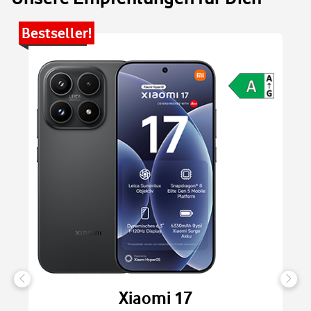
Bestseller!
Be
Xiaomi 17