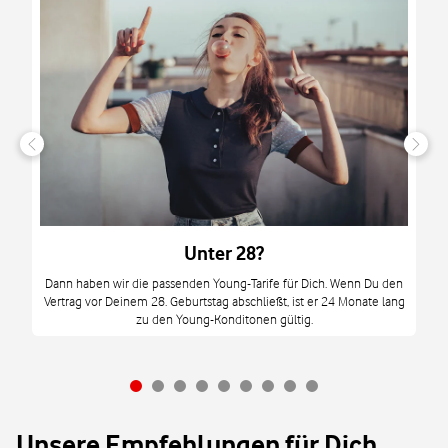
n
it
tzt
m
Unter 28?
M
Dann haben wir die passenden Young-Tarife für Dich. Wenn Du den
Vertrag vor Deinem 28. Geburtstag abschließt, ist er 24 Monate lang
mi
zu den Young-Konditonen gültig.
Unsere Empfehlungen für Dich