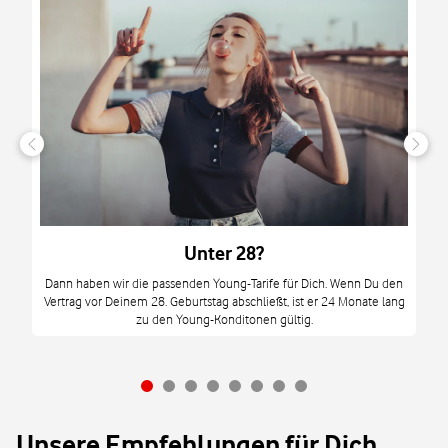
n
it
tzt
m
Unter 28?
M
Dann haben wir die passenden Young-Tarife für Dich. Wenn Du den
Vertrag vor Deinem 28. Geburtstag abschließt, ist er 24 Monate lang
mi
zu den Young-Konditonen gültig.
Unsere Empfehlungen für Dich