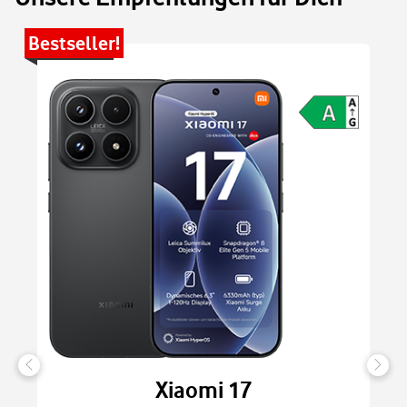
Bestseller!
Be
Xiaomi 17