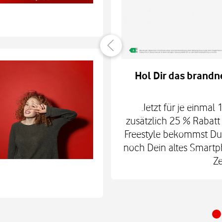
Zugang
e Jahr
Hol Dir das brandn
elefon-Flatrate für
. Und bleib 365 Tage
Jetzt für je einmal
nseren Shops.
zusätzlich 25 % Rabat
Freestyle bekommst Du
noch Dein altes Smartpho
Ze