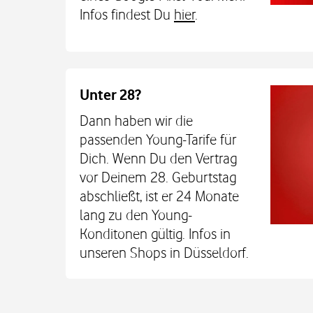
Infos findest Du
hier
.
Vodafone Shop
Flinger Str. 40
40213
Düsseldorf
Geschlossen
Unter 28?
Barrierefreier 
Öffnet um
10:00
Dein Prepaid-Deal fürs ganz
Dann haben wir die
Details anzeigen
Hol Dir jetzt 365 GB statt 250 GB und eine T
passenden Young-Tarife für
einmal 99,99 € mit dem CallYa Jahrespaket M
Dich. Wenn Du den Vertrag
entspannt verbunden. Alle Infos in u
vor Deinem 28. Geburtstag
abschließt, ist er 24 Monate
lang zu den Young-
Konditonen gültig. Infos in
unseren Shops in Düsseldorf.