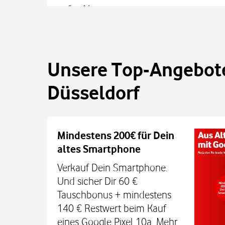
Geschlossen
Barrierefreier 
Öffnet um
10:00
Details anzeigen
Vodafone Shop
Unsere Top-Angebote
Luegallee 93
Düsseldorf
40545
Düsseldorf
Geschlossen
Öffnet um
10:00
Det
Mindestens 200€ für Dein
Vodafone Shop
altes Smartphone
Ferdinand-Braun-Platz 1
Verkauf Dein Smartphone.
40549
Düsseldorf
Und sicher Dir 60 €
Tauschbonus + mindestens
Jetzt geöffnet
Barrierefreier 
Schließt um
17:00
140 € Restwert beim Kauf
Details anzeigen
eines Google Pixel 10a. Mehr