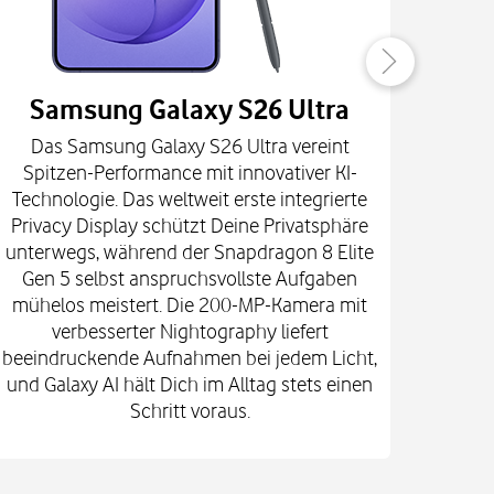
Samsung Galaxy S26 Ultra
Die
Das Samsung Galaxy S26 Ultra vereint
Innova
Spitzen-Performance mit innovativer KI-
fort
Technologie. Das weltweit erste integrierte
prof
Privacy Display schützt Deine Privatsphäre
spekt
unterwegs, während der Snapdragon 8 Elite
mi
Gen 5 selbst anspruchsvollste Aufgaben
Kam
mühelos meistert. Die 200-MP-Kamera mit
e
verbesserter Nightography liefert
Vid
beeindruckende Aufnahmen bei jedem Licht,
Gehä
und Galaxy AI hält Dich im Alltag stets einen
Schritt voraus.