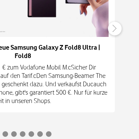
eue Samsung Galaxy Z Fold8 Ultra |
Fold8
H
 1 € zum Vodafone Mobil M.cSicher Dir
N
t auf den Tarif.cDen Samsung-Beamer The
V
 geschenkt dazu. Und verkaufst Ducauch
ne, gibt's garantiert 500 €. Nur für kurze
it in unseren Shops.