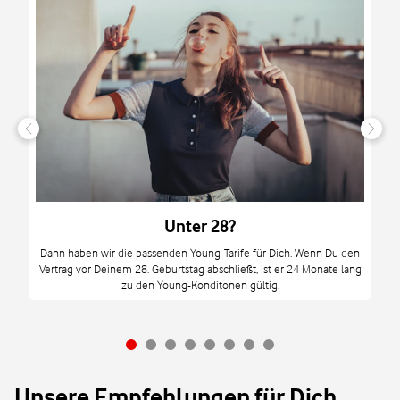
n
it
tzt
m
Unter 28?
M
Dann haben wir die passenden Young-Tarife für Dich. Wenn Du den
Vertrag vor Deinem 28. Geburtstag abschließt, ist er 24 Monate lang
mi
zu den Young-Konditonen gültig.
Unsere Empfehlungen für Dich