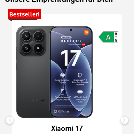
Bestseller!
Be
Xiaomi 17