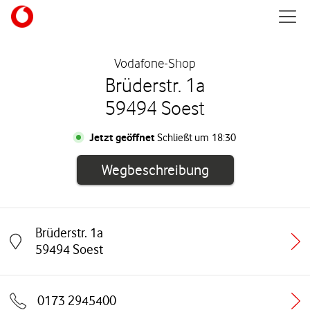
Skip to content
Mobil
Return to Nav
Vodafone-Shop
Brüderstr. 1a
59494 Soest
Jetzt geöffnet
Schließt um
18:30
Link öffnet in e
Wegbeschreibung
Brüderstr. 1a
Link öffnet in einem neuen Tab
59494
Soest
0173 2945400