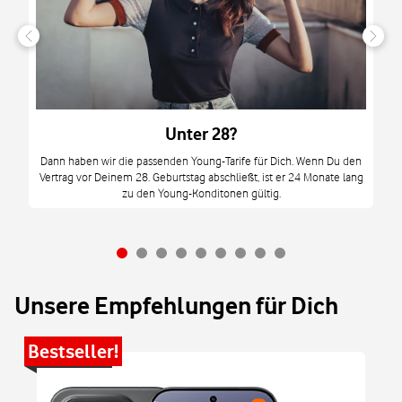
n
it
tzt
m
Unter 28?
M
Dann haben wir die passenden Young-Tarife für Dich. Wenn Du den
Vertrag vor Deinem 28. Geburtstag abschließt, ist er 24 Monate lang
mi
zu den Young-Konditonen gültig.
Unsere Empfehlungen für Dich
Bestseller!
Be