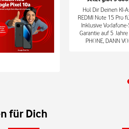
hne Smartphone mit
Hol Dir Deinen KI-A
6Play 2nd Gen. oder der
REDMI Note 15 Pro fü
 € zum Smart Tech M.
Inklusive Vodafone-
nd danach für mtl. 9,99
Garantie auf 5 Jah
 Shop.
PHONE, DANN VODA
 für Dich