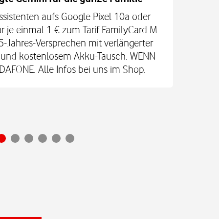
ssistenten aufs Google Pixel 10a oder
Las
r je einmal 1 € zum Tarif FamilyCard M.
5-Jahres-Versprechen mit verlängerter
re und kostenlosem Akku-Tausch. WENN
Vod
FONE. Alle Infos bei uns im Shop.