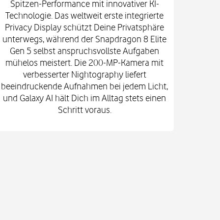
Spitzen-Performance mit innovativer KI-
Innova
Technologie. Das weltweit erste integrierte
fort
Privacy Display schützt Deine Privatsphäre
prof
unterwegs, während der Snapdragon 8 Elite
spekt
Gen 5 selbst anspruchsvollste Aufgaben
mi
mühelos meistert. Die 200-MP-Kamera mit
Kam
verbesserter Nightography liefert
e
beeindruckende Aufnahmen bei jedem Licht,
Vid
und Galaxy AI hält Dich im Alltag stets einen
Gehä
Schritt voraus.