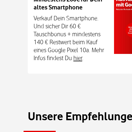
altes Smartphone
Dein Kind bleibt unterwegs auch o
Sicherheit erreichbar. Mit der Xplora X
Verkauf Dein Smartphone.
TCL MT48X Smartwatch für je einmal 1
Und sicher Dir 60 €
Den Tarif gibt's jetzt 3 Monate für 0 € u
Tauschbonus + mindestens
€. Alle Infos bei uns im
140 € Restwert beim Kauf
eines Google Pixel 10a. Mehr
Infos findest Du
hier
.
Unsere Empfehlungen