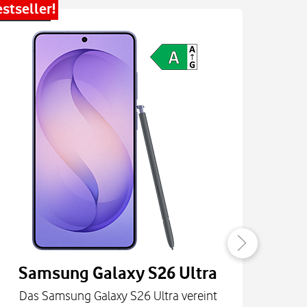
stseller!
Bestsel
Samsung Galaxy S26 Ultra
Das Samsung Galaxy S26 Ultra vereint
Die