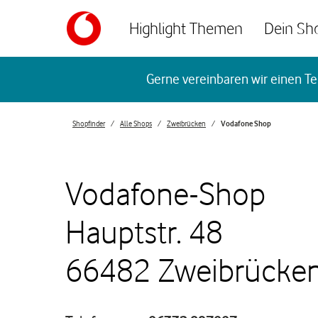
Skip to content
Highlight Themen
Dein Sh
Return to Nav
Gerne vereinbaren wir einen Te
Shopfinder
Alle Shops
Zweibrücken
Vodafone Shop
Vodafone-Shop
Hauptstr. 48
66482 Zweibrücke