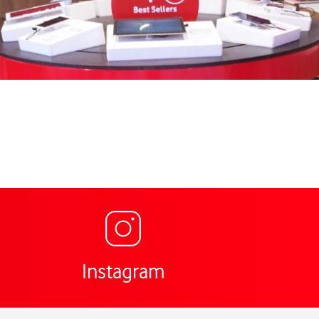
Link öffnet in einem ne
ng für Vodafone Shop Hauptstr. 48 Zweibrücken,
Instagram