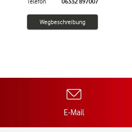
Telefon
06332 897007
Link öffnet in ei
Wegbeschreibung
E-Mail