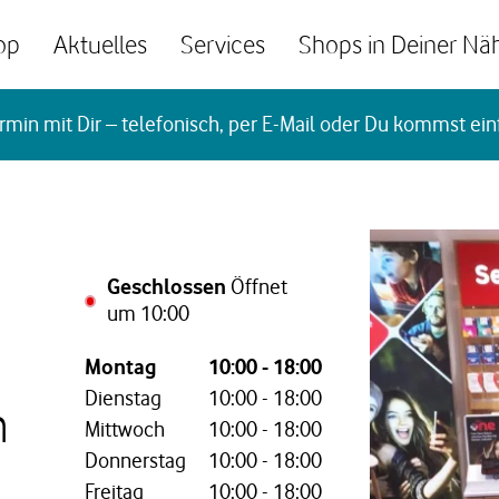
op
Aktuelles
Services
Shops in Deiner Nä
rmin mit Dir – telefonisch, per E-Mail oder Du kommst ein
Geschlossen
Öffnet
um
10:00
Wochentag,
Öffnungszeiten
Montag
10:00
-
18:00
Dienstag
10:00
-
18:00
n
Mittwoch
10:00
-
18:00
Donnerstag
10:00
-
18:00
Freitag
10:00
-
18:00