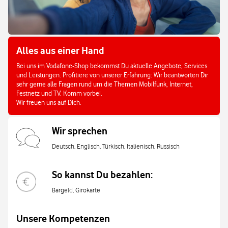
Alles aus einer Hand
Bei uns im Vodafone-Shop bekommst Du aktuelle Angebote, Services
und Leistungen. Profitiere von unserer Erfahrung: Wir beantworten Dir
sehr gerne alle Fragen rund um die Themen Mobilfunk, Internet,
Festnetz und TV. Komm vorbei.
Wir freuen uns auf Dich.
Wir sprechen
Deutsch, Englisch, Türkisch, Italienisch, Russisch
So kannst Du bezahlen:
Bargeld, Girokarte
Unsere Kompetenzen