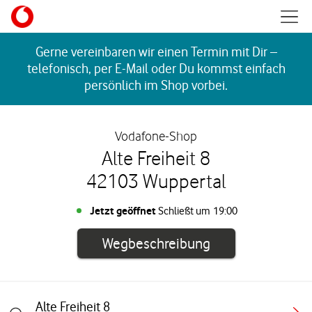
Skip to content
Mobil
Return to Nav
Gerne vereinbaren wir einen Termin mit Dir –
telefonisch, per E-Mail oder Du kommst einfach
persönlich im Shop vorbei.
Vodafone-Shop
Alte Freiheit 8
42103 Wuppertal
Jetzt geöffnet
Schließt um
19:00
Link öffnet in e
Wegbeschreibung
Alte Freiheit 8