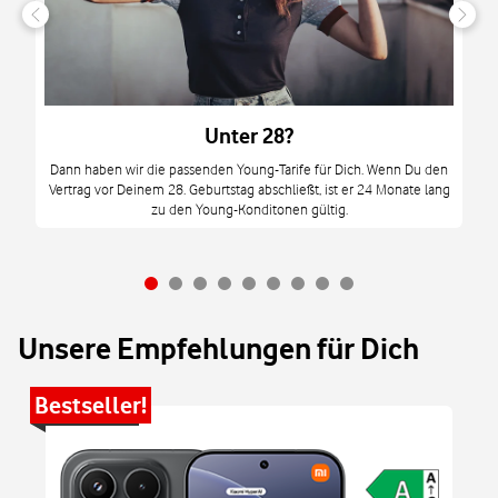
n
it
tzt
m
Unter 28?
M
Dann haben wir die passenden Young-Tarife für Dich. Wenn Du den
Vertrag vor Deinem 28. Geburtstag abschließt, ist er 24 Monate lang
mi
zu den Young-Konditonen gültig.
Unsere Empfehlungen für Dich
Bestseller!
Be