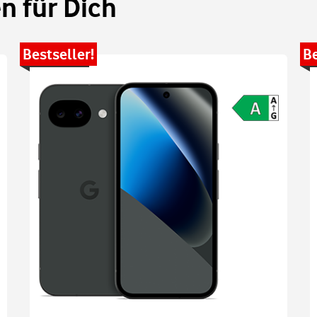
 für Dich
Bestseller!
Be