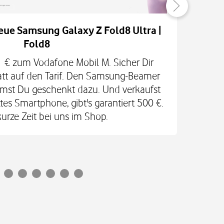
eue Samsung Galaxy Z Fold8 Ultra |
Fold8
H
 1 € zum Vodafone Mobil M. Sicher Dir
RED
att auf den Tarif. Den Samsung-Beamer
In
mst Du geschenkt dazu. Und verkaufst
Ga
es Smartphone, gibt's garantiert 500 €.
kurze Zeit bei uns im Shop.