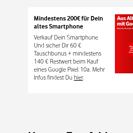
Auch auf dem Schulweg imm
Mindestens 200€ für Dein
altes Smartphone
Dein Kind bleibt unterwegs auch o
Sicherheit erreichbar. Mit der Xplora X
Verkauf Dein Smartphone.
TCL MT48X Smartwatch für je einmal 1
Und sicher Dir 60 €
Den Tarif gibt's jetzt 3 Monate für 0 € u
Tauschbonus + mindestens
€. Alle Infos bei uns im
140 € Restwert beim Kauf
eines Google Pixel 10a. Mehr
Infos findest Du
hier
.