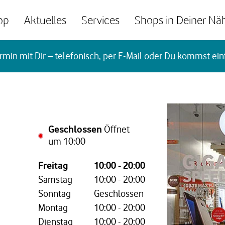
op
Aktuelles
Services
Shops in Deiner Nä
rmin mit Dir – telefonisch, per E-Mail oder Du kommst ein
Geschlossen
Öffnet
um
10:00
Wochentag,
Öffnungszeiten
Freitag
10:00
-
20:00
Samstag
10:00
-
20:00
Sonntag
Geschlossen
Montag
10:00
-
20:00
Dienstag
10:00
-
20:00