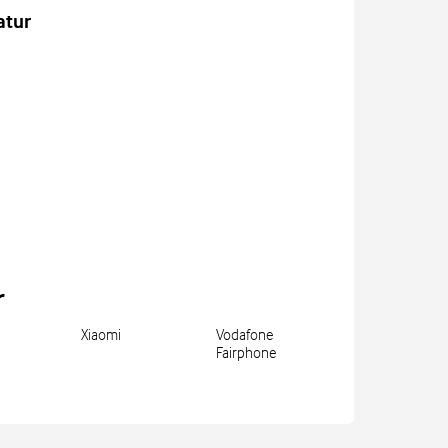
atur
r
Xiaomi
Vodafone
Fairphone