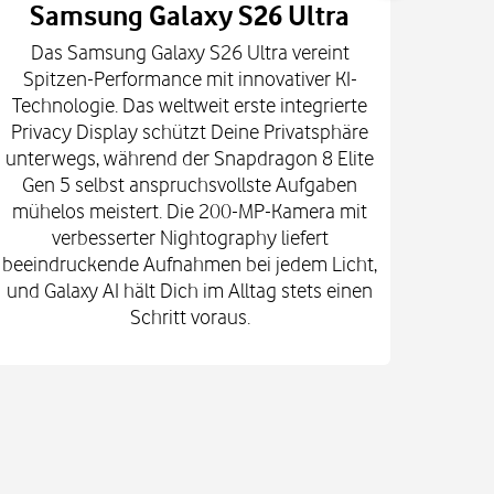
Samsung Galaxy S26 Ultra
Das Samsung Galaxy S26 Ultra vereint
Die
Spitzen-Performance mit innovativer KI-
Innova
Technologie. Das weltweit erste integrierte
fort
Privacy Display schützt Deine Privatsphäre
prof
unterwegs, während der Snapdragon 8 Elite
spekt
Gen 5 selbst anspruchsvollste Aufgaben
mi
mühelos meistert. Die 200-MP-Kamera mit
Kam
verbesserter Nightography liefert
e
beeindruckende Aufnahmen bei jedem Licht,
Vid
und Galaxy AI hält Dich im Alltag stets einen
Gehä
Schritt voraus.