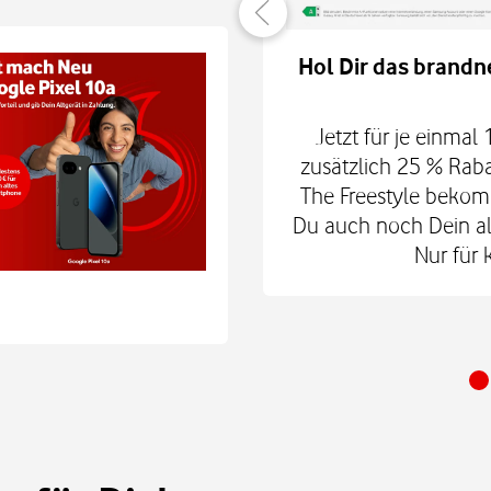
er verbunden
Hol Dir das brandn
hne Smartphone mit
6Play 2nd Gen. oder der
Jetzt für je einmal
 € zum Smart Tech M.
zusätzlich 25 % Rab
nd danach für mtl. 9,99
The Freestyle bekom
 Shop.
Du auch noch Dein alt
Nur für 