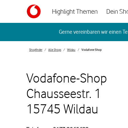
Skip to content
Highlight Themen
Dein Sh
Return to Nav
Gerne vereinbaren wir einen Te
Shopfinder
Alle Shops
Wildau
Vodafone Shop
Vodafone-Shop
Chausseestr. 1
15745 Wildau