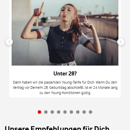
n
it
tzt
m
Unter 28?
M
Dann haben wir die passenden Young-Tarife für Dich. Wenn Du den
Vertrag vor Deinem 28. Geburtstag abschließt, ist er 24 Monate lang
mi
zu den Young-Konditonen gültig.
Unsere Empfehlungen für Dich