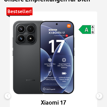
Bestseller!
Be
Xiaomi 17