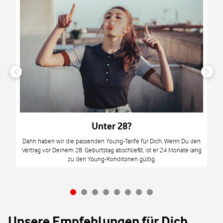
n
it
tzt
m
Unter 28?
M
Dann haben wir die passenden Young-Tarife für Dich. Wenn Du den
Vertrag vor Deinem 28. Geburtstag abschließt, ist er 24 Monate lang
mi
zu den Young-Konditonen gültig.
Unsere Empfehlungen für Dich