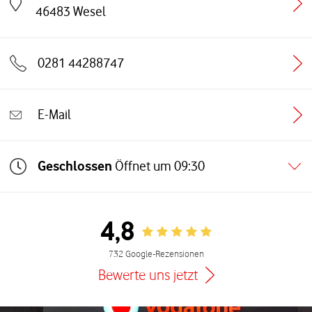
Link öffnet in einem neuen Tab
46483
Wesel
0281 44288747
E-Mail
Geschlossen
Öffnet um
09:30
4,8
Rating 4.8
732 Google-Rezensionen
Bewerte uns jetzt