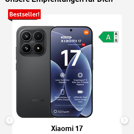
Bestseller!
Be
Xiaomi 17