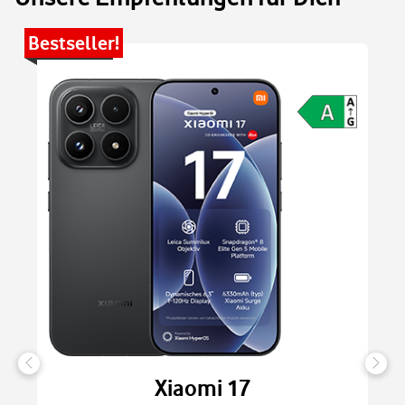
Bestseller!
Be
Xiaomi 17