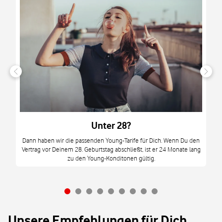
n
it
tzt
m
Unter 28?
M
Dann haben wir die passenden Young-Tarife für Dich. Wenn Du den
Vertrag vor Deinem 28. Geburtstag abschließt, ist er 24 Monate lang
mi
zu den Young-Konditonen gültig.
Unsere Empfehlungen für Dich