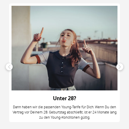
n
it
tzt
m
Unter 28?
M
Dann haben wir die passenden Young-Tarife für Dich. Wenn Du den
Vertrag vor Deinem 28. Geburtstag abschließt, ist er 24 Monate lang
mi
zu den Young-Konditonen gültig.