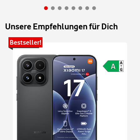
Unsere Empfehlungen für Dich
Bestseller!
Be