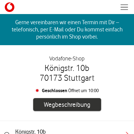
Skip to content
Mobil
Return to Nav
Gerne vereinbaren wir einen Termin mit Dir –
telefonisch, per E-Mail oder Du kommst einfach
persönlich im Shop vorbei.
Vodafone-Shop
Königstr. 10b
70173 Stuttgart
Geschlossen
Öffnet um
10:00
Link öffnet in e
Wegbeschreibung
Königstr. 10b