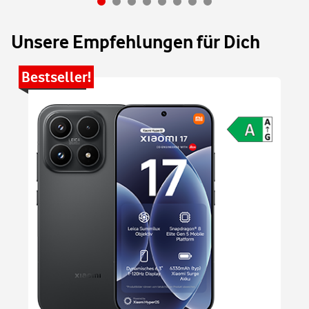
Unsere Empfehlungen für Dich
Bestseller!
Be