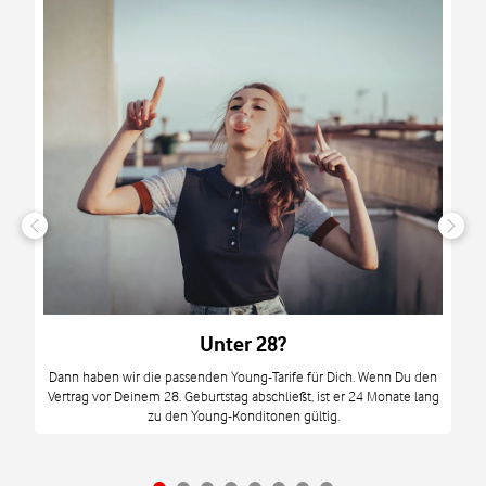
n
it
tzt
m
Unter 28?
M
Dann haben wir die passenden Young-Tarife für Dich. Wenn Du den
Vertrag vor Deinem 28. Geburtstag abschließt, ist er 24 Monate lang
mi
zu den Young-Konditonen gültig.