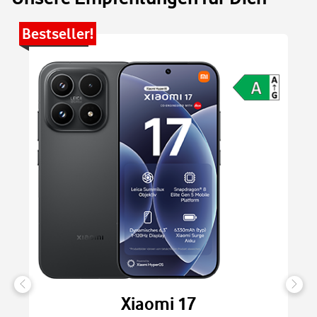
Bestseller!
Be
Xiaomi 17