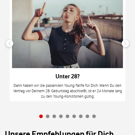
n
it
tzt
m
Unter 28?
M
Dann haben wir die passenden Young-Tarife für Dich. Wenn Du den
Vertrag vor Deinem 28. Geburtstag abschließt, ist er 24 Monate lang
mi
zu den Young-Konditonen gültig.
Unsere Empfehlungen für Dich