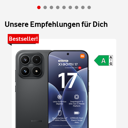
Unsere Empfehlungen für Dich
Bestseller!
Be