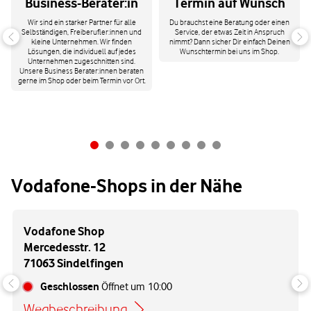
Business-Berater:in
Termin auf Wunsch
Wir sind ein starker Partner für alle
Du brauchst eine Beratung oder einen
Selbständigen, Freiberufler:innen und
Service, der etwas Zeit in Anspruch
kleine Unternehmen. Wir finden
nimmt? Dann sicher Dir einfach Deinen
Lösungen, die individuell auf jedes
Wunschtermin bei uns im Shop.
Unternehmen zugeschnitten sind.
Unsere Business Berater:innen beraten
gerne im Shop oder beim Termin vor Ort.
Vodafone-Shops in der Nähe
Vodafone Shop
Mercedesstr. 12
71063 Sindelfingen
Geschlossen
Öffnet um
10:00
Wegbeschreibung