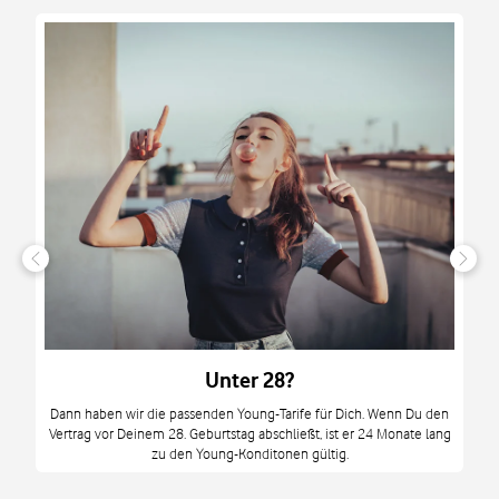
n
it
tzt
m
Unter 28?
M
Dann haben wir die passenden Young-Tarife für Dich. Wenn Du den
Vertrag vor Deinem 28. Geburtstag abschließt, ist er 24 Monate lang
mi
zu den Young-Konditonen gültig.