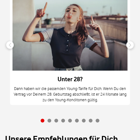
n
it
tzt
m
Unter 28?
M
Dann haben wir die passenden Young-Tarife für Dich. Wenn Du den
Vertrag vor Deinem 28. Geburtstag abschließt, ist er 24 Monate lang
mi
zu den Young-Konditonen gültig.
Unsere Empfehlungen für Dich