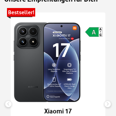
Bestseller!
Be
Xiaomi 17