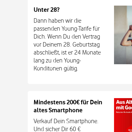
Unter 28?
Dann haben wir die
passenden Young-Tarife für
Dich. Wenn Du den Vertrag
vor Deinem 28. Geburtstag
abschließt, ist er 24 Monate
lang zu den Young-
Konditonen gültig.
Auch auf dem Schulweg imm
Mindestens 200€ für Dein
altes Smartphone
Dein Kind bleibt unterwegs auch o
Sicherheit erreichbar. Mit der Xplora X
Verkauf Dein Smartphone.
TCL MT48X Smartwatch für je einmal 1
Und sicher Dir 60 €