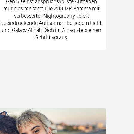
Gen 5 selbst anspruchsvollste Aufgaben
mi
mühelos meistert. Die 200-MP-Kamera mit
Kam
verbesserter Nightography liefert
e
beeindruckende Aufnahmen bei jedem Licht,
Vid
und Galaxy AI hält Dich im Alltag stets einen
Gehä
Schritt voraus.