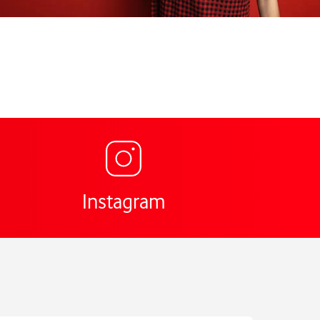
Link öffnet in einem neu
ng für Vodafone Shop Markt 9 Recklinghausen,
Instagram