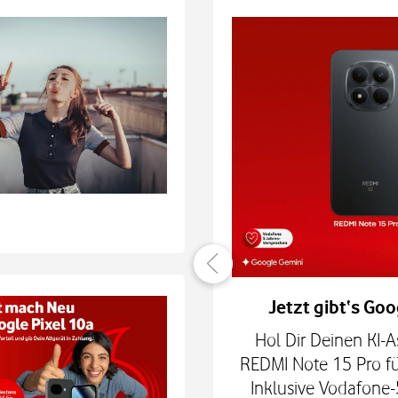
er verbunden
Jetzt gibt‘s Goo
hne Smartphone mit
Hol Dir Deinen KI-A
6Play 2nd Gen. oder der
REDMI Note 15 Pro fü
 € zum Smart Tech M.
Inklusive Vodafone-