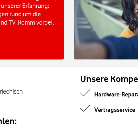
 unserer Erfahrung:
agen rund um die
und TV. Komm vorbei.
Unsere Kompe
Griechisch
Hardware-Repar
Vertragsservice
len: