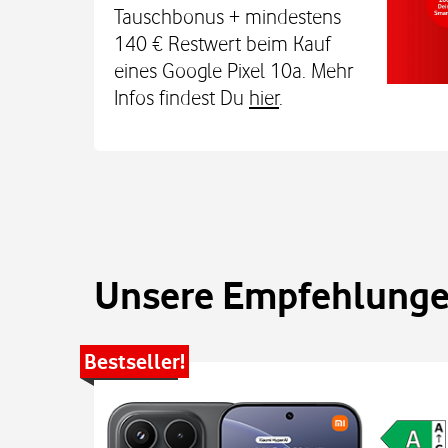
Den Tarif gibt's jetzt 3 Monate für 0 € u
Tauschbonus + mindestens
€. Alle Infos bei uns im
140 € Restwert beim Kauf
eines Google Pixel 10a. Mehr
Infos findest Du
hier
.
Unsere Empfehlungen
Bestseller!