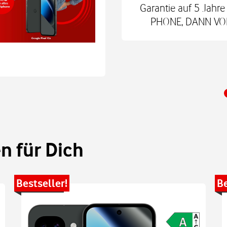
nd danach für mtl. 9,99
Garantie auf 5 Jah
 Shop.
PHONE, DANN VODA
 für Dich
Bestseller!
Be