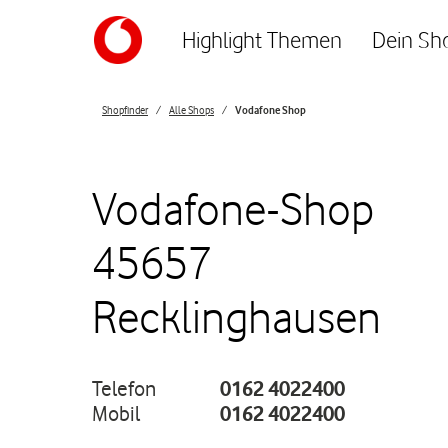
Skip to content
Highlight Themen
Dein Sh
Return to Nav
Shopfinder
Alle Shops
Vodafone Shop
Vodafone-Shop
45657
Recklinghausen
Telefon
0162 4022400
Mobil
0162 4022400