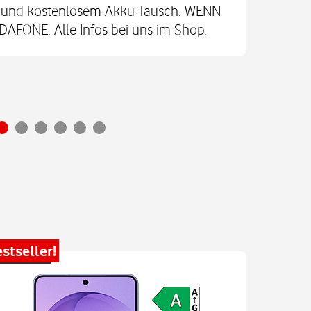
re und kostenlosem Akku-Tausch. WENN
Vod
FONE. Alle Infos bei uns im Shop.
stseller!
Bestsel