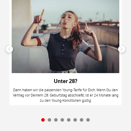
n
it
tzt
m
Unter 28?
M
Dann haben wir die passenden Young-Tarife für Dich. Wenn Du den
Vertrag vor Deinem 28. Geburtstag abschließt, ist er 24 Monate lang
mi
zu den Young-Konditonen gültig.