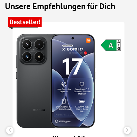
Unsere Empfehlungen für Dich
Bestseller!
Be