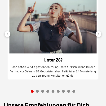
n
it
tzt
m
Unter 28?
M
Dann haben wir die passenden Young-Tarife für Dich. Wenn Du den
Vertrag vor Deinem 28. Geburtstag abschließt, ist er 24 Monate lang
mi
zu den Young-Konditonen gültig.
Unsere Empfehlungen für Dich