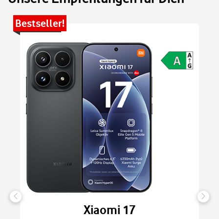
Bestseller!
Be
Xiaomi 17