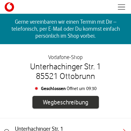
Skip to content
Mobil
Return to Nav
Gerne vereinbaren wir einen Termin mit Dir –
telefonisch, per E-Mail oder Du kommst einfach
persönlich im Shop vorbei.
Vodafone-Shop
Unterhachinger Str. 1
85521 Ottobrunn
Geschlossen
Öffnet um
09:30
Link öffnet in e
Wegbeschreibung
Unterhachinger Str. 1