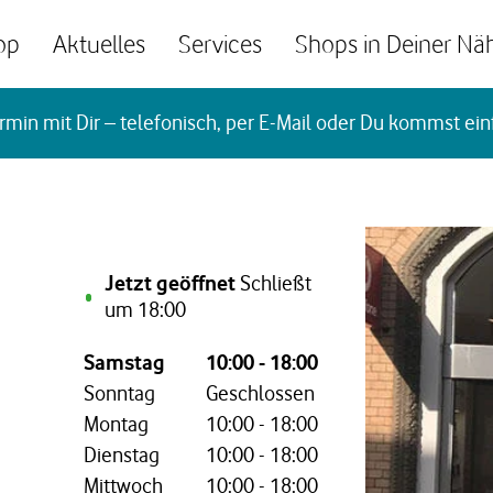
op
Aktuelles
Services
Shops in Deiner Nä
rmin mit Dir – telefonisch, per E-Mail oder Du kommst ein
Jetzt geöffnet
Schließt
um
18:00
Wochentag,
Öffnungszeiten
Samstag
10:00
-
18:00
Sonntag
Geschlossen
Montag
10:00
-
18:00
Dienstag
10:00
-
18:00
Mittwoch
10:00
-
18:00