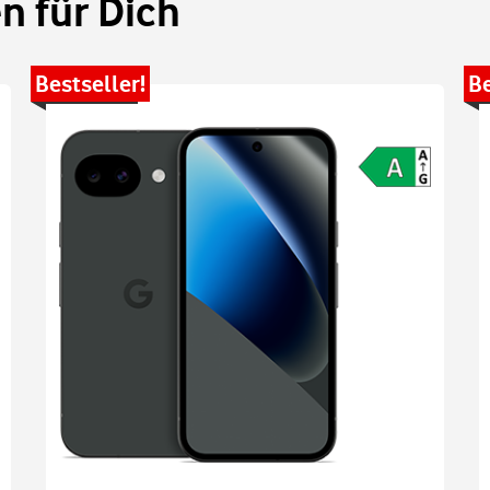
 für Dich
Bestseller!
Be