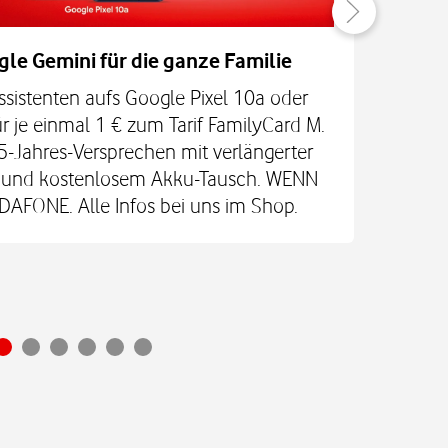
gle Gemini für die ganze Familie
Be
ssistenten aufs Google Pixel 10a oder
Jetz
r je einmal 1 € zum Tarif FamilyCard M.
5-Jahres-Versprechen mit verlängerter
An
re und kostenlosem Akku-Tausch. WENN
Glas
FONE. Alle Infos bei uns im Shop.
Ultr