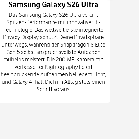
Samsung Galaxy S26 Ultra
Das Samsung Galaxy S26 Ultra vereint
Die
Spitzen-Performance mit innovativer KI-
Innova
Technologie. Das weltweit erste integrierte
fort
Privacy Display schützt Deine Privatsphäre
prof
unterwegs, während der Snapdragon 8 Elite
spekt
Gen 5 selbst anspruchsvollste Aufgaben
mi
mühelos meistert. Die 200-MP-Kamera mit
Kam
verbesserter Nightography liefert
e
beeindruckende Aufnahmen bei jedem Licht,
Vid
und Galaxy AI hält Dich im Alltag stets einen
Gehä
Schritt voraus.