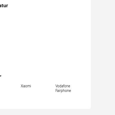
atur
r
Xiaomi
Vodafone
Fairphone