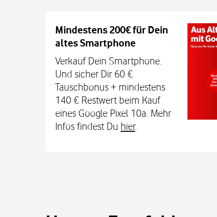
Auch auf dem Schulweg imm
Mindestens 200€ für Dein
altes Smartphone
Dein Kind bleibt unterwegs auch o
Sicherheit erreichbar. Mit der Xplora X
Verkauf Dein Smartphone.
TCL MT48X Smartwatch für je einmal 1
Und sicher Dir 60 €
Den Tarif gibt's jetzt 3 Monate für 0 € u
Tauschbonus + mindestens
€. Alle Infos bei uns im
140 € Restwert beim Kauf
eines Google Pixel 10a. Mehr
Infos findest Du
hier
.