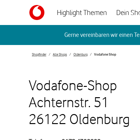
Skip to content
Highlight Themen
Dein Sh
Return to Nav
Gerne vereinbaren wir einen Te
Shopfinder
Alle Shops
Oldenburg
Vodafone Shop
Vodafone-Shop
Achternstr. 51
26122 Oldenburg