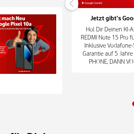
er verbunden
Jetzt gibt‘s Goo
hne Smartphone mit
Hol Dir Deinen KI-A
6Play 2nd Gen. oder der
REDMI Note 15 Pro fü
 € zum Smart Tech M.
Inklusive Vodafone-
nd danach für mtl. 9,99
Garantie auf 5 Jah
 Shop.
PHONE, DANN VODA