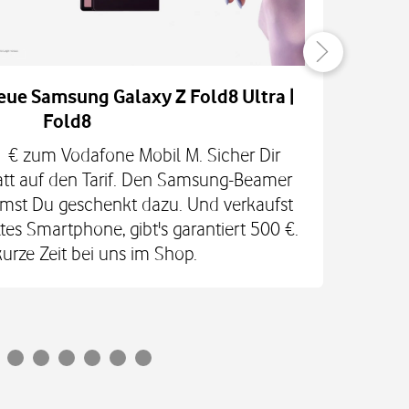
eue Samsung Galaxy Z Fold8 Ultra |
Fold8
H
 1 € zum Vodafone Mobil M. Sicher Dir
RED
att auf den Tarif. Den Samsung-Beamer
In
mst Du geschenkt dazu. Und verkaufst
Ga
es Smartphone, gibt's garantiert 500 €.
kurze Zeit bei uns im Shop.