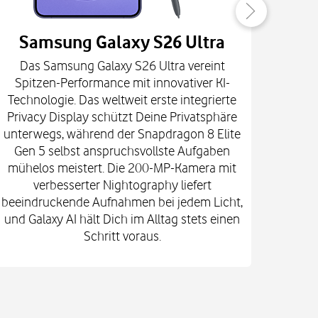
Samsung Galaxy S26 Ultra
Das Samsung Galaxy S26 Ultra vereint
Die
Spitzen-Performance mit innovativer KI-
Innova
Technologie. Das weltweit erste integrierte
fort
Privacy Display schützt Deine Privatsphäre
prof
unterwegs, während der Snapdragon 8 Elite
spekt
Gen 5 selbst anspruchsvollste Aufgaben
mi
mühelos meistert. Die 200-MP-Kamera mit
Kam
verbesserter Nightography liefert
e
beeindruckende Aufnahmen bei jedem Licht,
Vid
und Galaxy AI hält Dich im Alltag stets einen
Gehä
Schritt voraus.