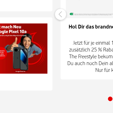
er verbunden
Hol Dir das brandn
hne Smartphone mit
6Play 2nd Gen. oder der
Jetzt für je einmal
 € zum Smart Tech M.
zusätzlich 25 % Rab
nd danach für mtl. 9,99
The Freestyle bekom
 Shop.
Du auch noch Dein alt
Nur für 