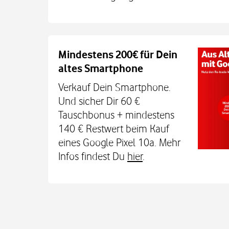
Auch auf dem Schulweg imm
Mindestens 200€ für Dein
altes Smartphone
Dein Kind bleibt unterwegs auch o
Sicherheit erreichbar. Mit der Xplora X
Verkauf Dein Smartphone.
TCL MT48X Smartwatch für je einmal 1
Und sicher Dir 60 €
Den Tarif gibt's jetzt 3 Monate für 0 € u
Tauschbonus + mindestens
€. Alle Infos bei uns im
140 € Restwert beim Kauf
eines Google Pixel 10a. Mehr
Infos findest Du
hier
.