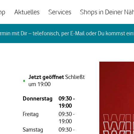
op
Aktuelles
Services
Shops in Deiner Nä
rmin mit Dir – telefonisch, per E-Mail oder Du kommst ein
Jetzt geöffnet
Schließt
um
19:00
Wochentag,
Öffnungszeiten
Donnerstag
09:30
-
19:00
Freitag
09:30
-
19:00
Samstag
09:30
-