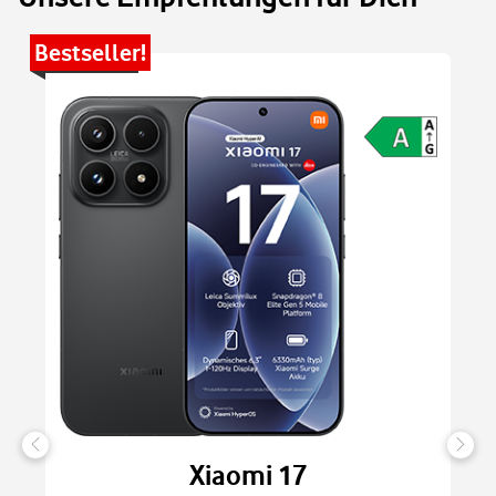
Bestseller!
Be
Xiaomi 17