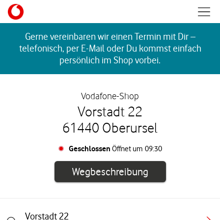
Skip to content
Mobil
Return to Nav
Gerne vereinbaren wir einen Termin mit Dir –
telefonisch, per E-Mail oder Du kommst einfach
persönlich im Shop vorbei.
Vodafone-Shop
Vorstadt 22
61440 Oberursel
Geschlossen
Öffnet um
09:30
Link öffnet in e
Wegbeschreibung
Vorstadt 22