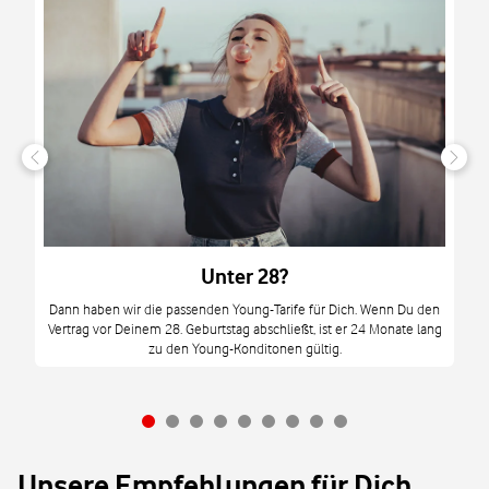
n
it
tzt
m
Unter 28?
M
Dann haben wir die passenden Young-Tarife für Dich. Wenn Du den
Vertrag vor Deinem 28. Geburtstag abschließt, ist er 24 Monate lang
mi
zu den Young-Konditonen gültig.
Unsere Empfehlungen für Dich