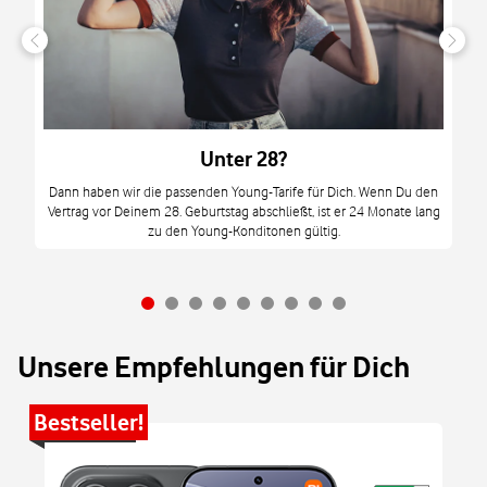
n
it
tzt
m
Unter 28?
M
Dann haben wir die passenden Young-Tarife für Dich. Wenn Du den
Vertrag vor Deinem 28. Geburtstag abschließt, ist er 24 Monate lang
mi
zu den Young-Konditonen gültig.
Unsere Empfehlungen für Dich
Bestseller!
Be